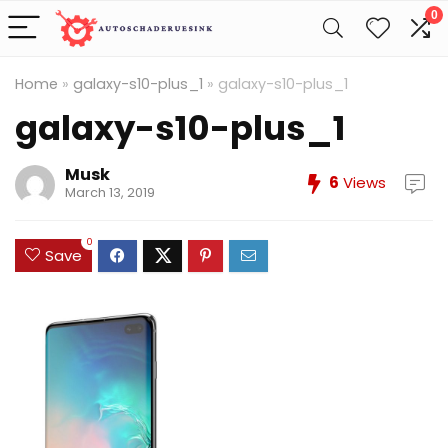
0
Home
»
galaxy-s10-plus_1
»
galaxy-s10-plus_1
galaxy-s10-plus_1
Musk
6
Views
March 13, 2019
0
Save