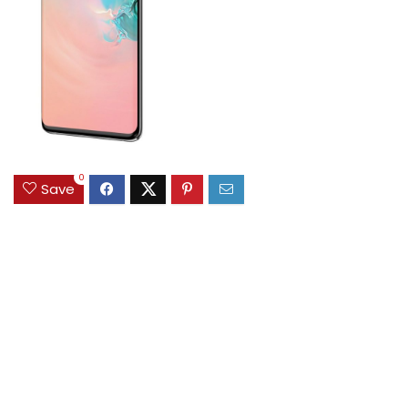
0
Save