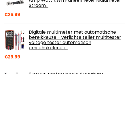
Amp Watt KWh Paneelmeter Multimeter
Stroom…
€
25.99
Digitale multimeter met automatische
bereikkeuze - verlichte teller multitester
voltage tester automatisch
omschakelende…
€
29.99
2 STUKS Professionele draagbare
magnetische LED-werklamp voor
werkplaats, werklamp met voet,
inspectielampen voor buiten…
€
20.27
LED-MARTIN® 48 W werklamp met
magnetische voet - 12 V/24 V