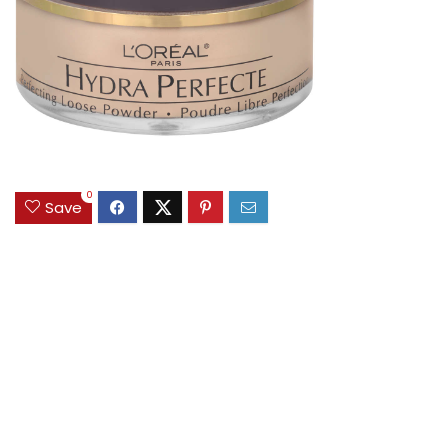
0
Save