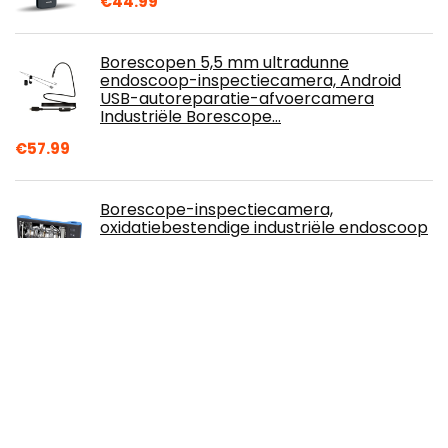
€
44.99
Borescopen 5,5 mm ultradunne
endoscoop-inspectiecamera, Android
USB-autoreparatie-afvoercamera
Industriële Borescope…
€
57.99
Borescope-inspectiecamera,
oxidatiebestendige industriële endoscoop
met 2 lenzen IP67 waterdicht Lange
levensduur van de…
€
107.49
NOYAFA Geavanceerde kabeltester met
PoE-multifunctionele draadtracker-
netwerkkabeltester voor T-toner-
gereedschapsset…
€
58.00