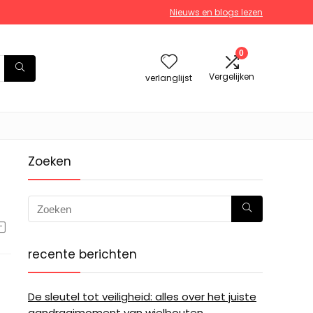
Nieuws en blogs lezen
0
Vergelijken
verlanglijst
Zoeken
recente berichten
De sleutel tot veiligheid: alles over het juiste
aandraaimoment van wielbouten