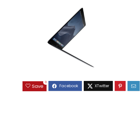
0
Save