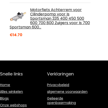
Motorfiets Achterrem voor
Cilinderpomp voor Is
Sportsman 335 400 450 500
600 700 800 Zuigers voor Is 700
Sportsman 600…
€
14.70
Snelle links
Verklaringen
Home
Privacybeleid
Alles winkelen
algemene voorwaarden
Blogs
Gelieerde
openbaarmaking
Onze webshops