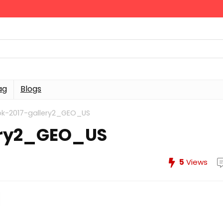
ag
Blogs
-2017-gallery2_GEO_US
ery2_GEO_US
5
Views