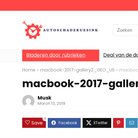
Bladeren door rubrieken
Deal van de d
Home
»
macbook-2017-gallery2_GEO_US
»
macbook
macbook-2017-gall
Musk
March 13, 2019
0
Save