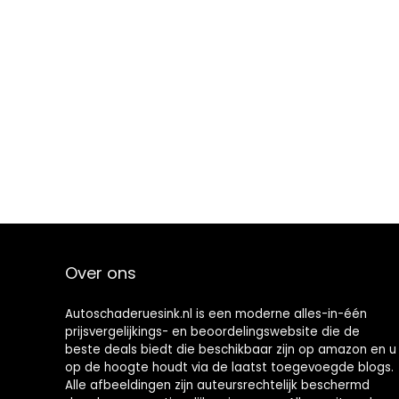
Over ons
Autoschaderuesink.nl is een moderne alles-in-één
prijsvergelijkings- en beoordelingswebsite die de
beste deals biedt die beschikbaar zijn op amazon en u
op de hoogte houdt via de laatst toegevoegde blogs.
Alle afbeeldingen zijn auteursrechtelijk beschermd