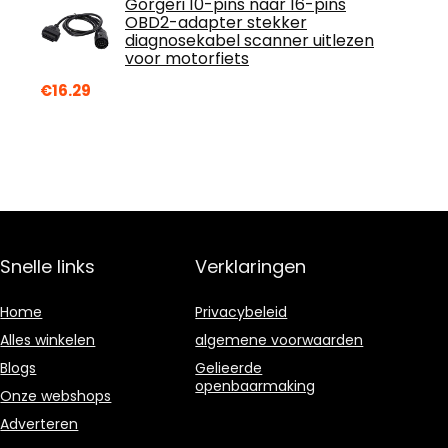
Gorgeri 10-pins naar 16-pins
OBD2-adapter stekker
diagnosekabel scanner uitlezen
voor motorfiets
€
16.29
Snelle links
Verklaringen
Home
Privacybeleid
Alles winkelen
algemene voorwaarden
Blogs
Gelieerde
openbaarmaking
Onze webshops
Adverteren