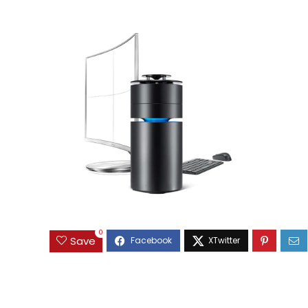
0
Save