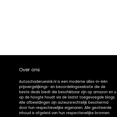
Over ons
Autoschaderuesink.nl is een moderne alles-in-één
prijsvergelijkings- en beoordelingswebsite die de
beste deals biedt die beschikbaar zijn op amazon en u
op de hoogte houdt via de laatst toegevoegde blogs.
Alle afbeeldingen zijn auteursrechtelijk beschermd
door hun respectievelijke eigenaren. Alle geciteerde
inhoud is afgeleid van hun respectievelijke bronnen.