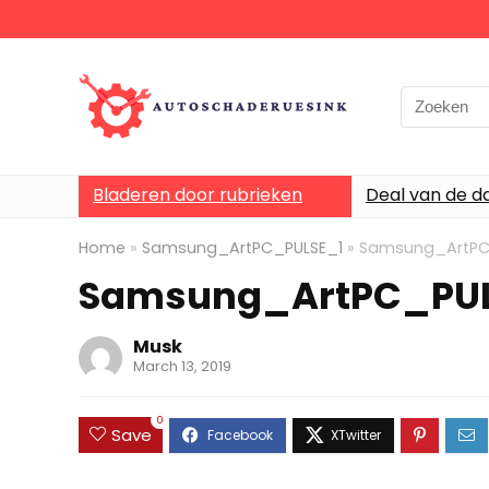
Bladeren door rubrieken
Deal van de d
Home
»
Samsung_ArtPC_PULSE_1
»
Samsung_ArtPC
Samsung_ArtPC_PUL
Musk
March 13, 2019
0
Save