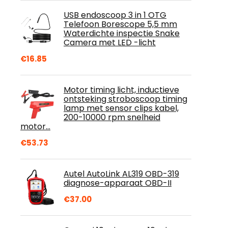
USB endoscoop 3 in 1 OTG
Telefoon Borescope 5,5 mm
Waterdichte inspectie Snake
Camera met LED -licht
€
16.85
Motor timing licht, inductieve
ontsteking stroboscoop timing
lamp met sensor clips kabel,
200-10000 rpm snelheid
motor…
€
53.73
Autel AutoLink AL319 OBD-319
diagnose-apparaat OBD-II
€
37.00