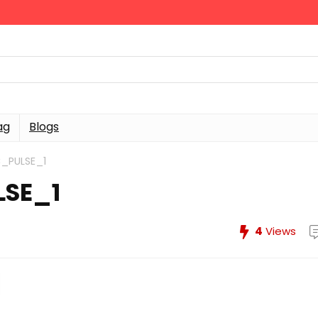
ag
Blogs
_PULSE_1
SE_1
4
Views