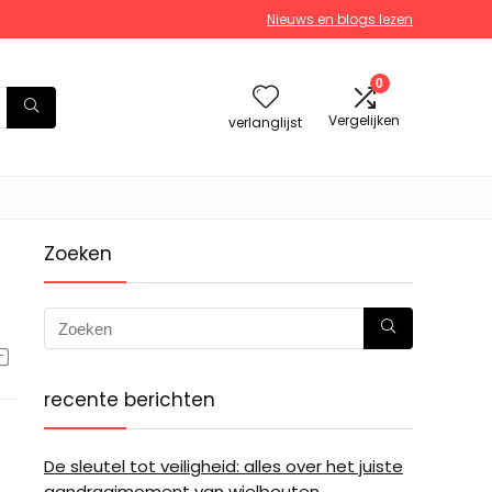
Nieuws en blogs lezen
0
Vergelijken
verlanglijst
Zoeken
recente berichten
De sleutel tot veiligheid: alles over het juiste
aandraaimoment van wielbouten