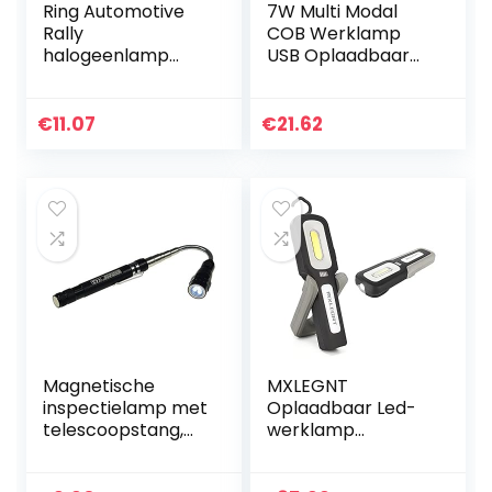
Ring Automotive
7W Multi Modal
Rally
COB Werklamp
halogeenlamp
USB Oplaadbaar
RW492, 12°V,
Magnetisch
130°W, H3 Pk22S
Mechanisch Licht
COB
€
11.07
€
21.62
Inspectielamp
voor Thuis Buiten
Auto…
Magnetische
MXLEGNT
inspectielamp met
Oplaadbaar Led-
telescoopstang,
werklamp
gereedschap met
Inspectielampen:
magneethouder,
20W Heldere