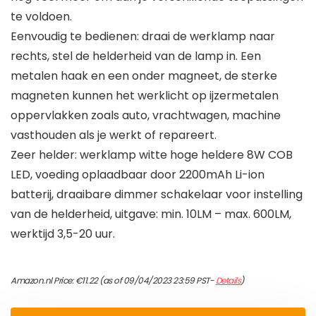
te voldoen.
Eenvoudig te bedienen: draai de werklamp naar
rechts, stel de helderheid van de lamp in. Een
metalen haak en een onder magneet, de sterke
magneten kunnen het werklicht op ijzermetalen
oppervlakken zoals auto, vrachtwagen, machine
vasthouden als je werkt of repareert.
Zeer helder: werklamp witte hoge heldere 8W COB
LED, voeding oplaadbaar door 2200mAh Li-ion
batterij, draaibare dimmer schakelaar voor instelling
van de helderheid, uitgave: min. 10LM – max. 600LM,
werktijd 3,5-20 uur.
Amazon.nl Price:
€
11.22
(as of 09/04/2023 23:59 PST-
Details
)