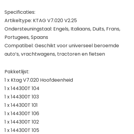
Specificaties:
Artikeltype: KTAG V7.020 V2.25
Ondersteuningstaal: Engels, Italiaans, Duits, Frans,
Portugees, Spaans
Compatibel: Geschikt voor universeel beroemde
auto’s, vrachtwagens, tractoren en fietsen
Pakketlijst:
1 x Ktag V7.020 Hoofdeenheid
1 x 144300T 104
1 x 144300T 103
1 x 144300T 101
1 x 144300T 106
1 x 144300T 102
1 x 144300T 105