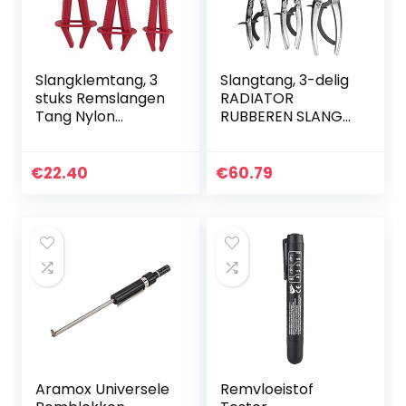
Slangklemtang, 3
Slangtang, 3-delig
stuks Remslangen
RADIATOR
Tang Nylon
RUBBEREN SLANG
Flexibele
KLEM UIT KLEM
Slangleiding
KRIJGTANG
Klemtang Set voor
Automobiel
€
22.40
€
60.79
Rem Brandstof
Vergrendelende
Gas Koelvloeistof…
Knijptang
Aramox Universele
Remvloeistof