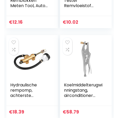
Remblokken
Tester
Meten Tool, Auto
Remvloeistof
Remblokken
Tester Pen 5 LED
Detectie Pen
Indicator Auto
Schaal
Testing Tool voor
€
12.16
€
10.02
Bandenprofiel
DOT3/4/5
Diepte
Diktemeter…
Hydraulische
Koelmiddelterugwi
rempomp,
nningstang,
achterste
airconditioner
voethoofdcilinderp
Koelmiddelterugwi
omp Universele
nning
achtervoetremho
Koelbuisvergrende
€
18.39
€
58.79
ofdcilinderpomp
lingstang