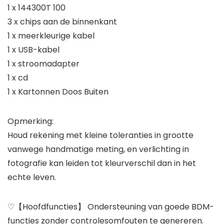
1 x 144300T 100
3 x chips aan de binnenkant
1 x meerkleurige kabel
1 x USB-kabel
1 x stroomadapter
1 x cd
1 x Kartonnen Doos Buiten
Opmerking:
Houd rekening met kleine toleranties in grootte
vanwege handmatige meting, en verlichting in
fotografie kan leiden tot kleurverschil dan in het
echte leven.
♡【Hoofdfuncties】 Ondersteuning van goede BDM-
functies zonder controlesomfouten te genereren.