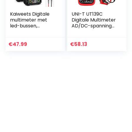
Kaiweets Digitale
UNI-T UT139C
multimeter met
Digitale Multimeter
led-bussen,
AD/DC-spanning
stroommeter CAT
Actueel Tester met
III 1000 V, CAT IV
Weerstand
600 V True RMS
Capaciteit NCV-
€
47.99
€
58.13
Auto-Range 6000
test en
teller…
Temperatuur
Meting