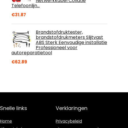
Netwerkkabel Collatie
Telefoonlijn…
€
31.87
Brandstofdruktester,
brandstofdrukmeters Slijtvast
ABS Sterk Eenvoudige installatie
Professioneel voor
autoreparatietool
€
62.89
Snelle links
Verklaringen
Home
Privacybeleid