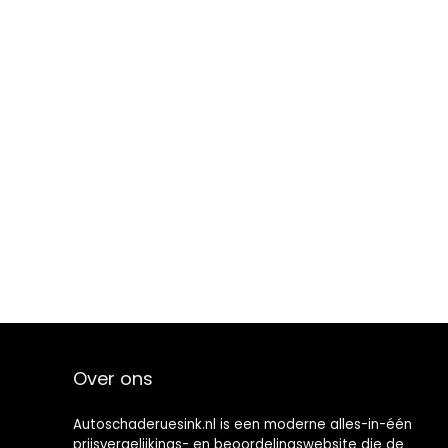
Over ons
Autoschaderuesink.nl is een moderne alles-in-één
prijsvergelijkings- en beoordelingswebsite die de