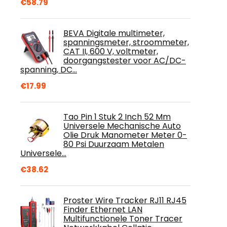
€
58.79
BEVA Digitale multimeter,
spanningsmeter, stroommeter,
CAT II, 600 V, voltmeter,
doorgangstester voor AC/DC-
spanning, DC…
€
17.99
Tao Pin 1 Stuk 2 Inch 52 Mm
Universele Mechanische Auto
Olie Druk Manometer Meter 0-
80 Psi Duurzaam Metalen
Universele…
€
38.62
Proster Wire Tracker RJ11 RJ45
Finder Ethernet LAN
Multifunctionele Toner Tracer