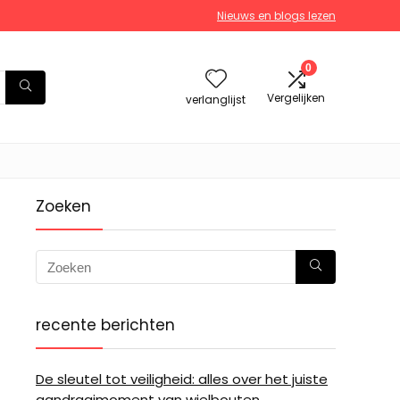
Nieuws en blogs lezen
0
Vergelijken
verlanglijst
Zoeken
recente berichten
De sleutel tot veiligheid: alles over het juiste
aandraaimoment van wielbouten