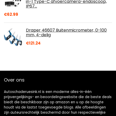
in-1 Type-C afvoercamera-endoscoop,
IP67…
€
62.99
Draper 46607 Buitenmicrometer, 0-100
mm, 4-delig
€
121.24
Over ons
Autoschaderuesink.nl is een moderne alles-in-één
prijsvergelijkings- en beoordelingswebsite die de beste deals
biedt die beschikbaar zijn op amazon en u op de hoogte
houdt via de laatst toegevoegde blogs. Alle afbeeldingen
zijn auteursrechtelijk beschermd door hun respectievelijke