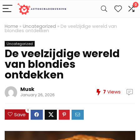
0
Home
»
Uncategorized
»
De veelzijdige wereld van
blondies ontdekken
Uncategorized
De veelzijdige wereld
van blondies
ontdekken
Musk
7
Views
January 26, 2026
0
Save