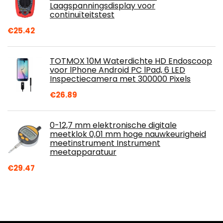
Laagspanningsdisplay voor
continuïteitstest
€
25.42
TOTMOX 10M Waterdichte HD Endoscoop
voor lPhone Android PC lPad, 6 LED
Inspectiecamera met 300000 Pixels
€
26.89
0-12,7 mm elektronische digitale
meetklok 0,01 mm hoge nauwkeurigheid
meetinstrument Instrument
meetapparatuur
€
29.47