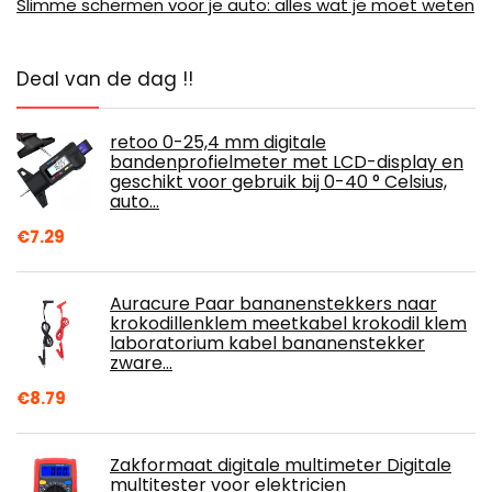
Slimme schermen voor je auto: alles wat je moet weten
Deal van de dag !!
retoo 0-25,4 mm digitale
bandenprofielmeter met LCD-display en
geschikt voor gebruik bij 0-40 ° Celsius,
auto…
€
7.29
Auracure Paar bananenstekkers naar
krokodillenklem meetkabel krokodil klem
laboratorium kabel bananenstekker
zware…
€
8.79
Zakformaat digitale multimeter Digitale
multitester voor elektricien