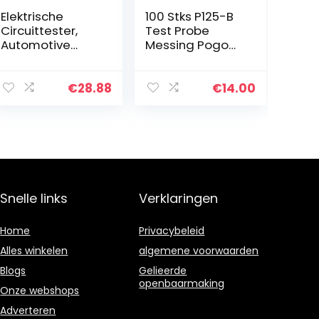
Elektrische
100 Stks P125-B
Circuittester,
Test Probe
Automotive
Messing Pogo
Testpen,
Pins 2.0mm
Automatische
Lente Test Hoek
Circuittester, 6-
Naald Head Pins
€
28.88
€
14.00
24V Power
Test Probes voor
Probe
Gids Pins En…
Elektrische
Circuittester…
Snelle links
Verklaringen
Home
Privacybeleid
Alles winkelen
algemene voorwaarden
Blogs
Gelieerde
openbaarmaking
Onze webshops
Adverteren