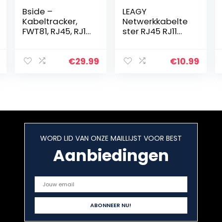
Bside –
LEAGY
Kabeltracker,
Netwerkkabelte
FWT81, RJ45, RJ11,
ster RJ45 RJ11
telefoonkabel,
RJ12 CAT5 CAT6
LAN-tv, zoeken,
UTP USB Lan Wire
stroomleiding,
Ethernet
€
29.99
€
10.99
continuïteit,
netwerkkabel
met…
WORD LID VAN ONZE MAILLIJST VOOR BEST
Aanbiedingen