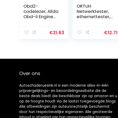
Obd2-
ORTUH
codelezer, Alldo
Netwerktester,
Obd-Ii Engine
ethernettester,
System
ethernettester,
Diagnostic
netwerk- en
Tools, Obd
kabeltester,
€
21.63
€
12.71
Scanner, Car
kabeltester,
Diagnostic
draadtester
Scanner, Plug
voor RJ45 RJ11…
and Play, 5…
Over ons
Autoschaderuesink.nl is een moderne alles-in-één
prijsvergelijkings- en beoordelingswebsite die de
beste deals biedt die beschikbaar zijn op amazon en u
op de hoogte houdt via de laatst toegevoegde blogs.
Alle afbeeldingen zijn auteursrechtelijk beschermd
door hun respectievelijke eigenaren. Alle geciteerde
inhoud is afgeleid van hun respectievelijke bronnen.