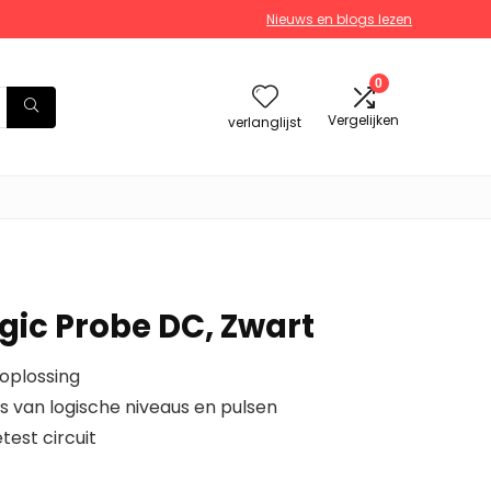
Nieuws en blogs lezen
0
Vergelijken
verlanglijst
gic Probe DC, Zwart
oplossing
es van logische niveaus en pulsen
est circuit