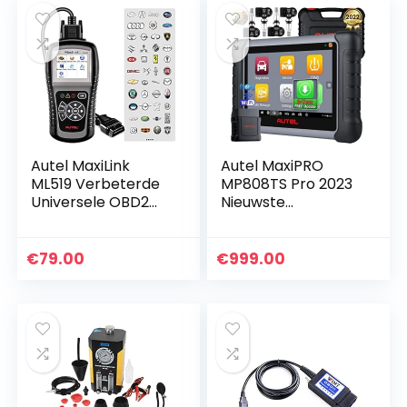
Besturing…
Autel MaxiLink
Autel MaxiPRO
ML519 Verbeterde
MP808TS Pro 2023
Universele OBD2
Nieuwste
Scanner
Bidirectionele
Autocodelezer,
Scanner met 2
Ondersteunt Alle 10
Jaar Gratis Update
€
79.00
€
999.00
OBDII Testmodi,
[Waarde €1200],
Verbeterde…
4PCS MX-
Sensoren…