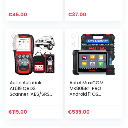
diagnostische
apparaat OBD-II
scanner / A6- en
S8-serie Android
€
45.00
€
37.00
Car Stereo Scan
Tool…
Autel AutoLink
Autel MaxiCOM
AL619 OBD2
MK808BT PRO
Scanner, ABS/SRS
Android 11 OS
Diagnose Scanner
(Opgewaardeerd
CAN Voertuigen
van MaxiCheck
Foutcodelezer,
MX808S MK808S
€
119.00
€
539.00
Schakelt Motorlicht
MK808), 2023
(MIL) en…
Bidirectionele