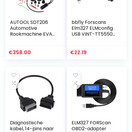
AUTOOL SDT206
bbfly Forscans
Automotive
Elm327 ELMconfig
Rookmachine EVAP
USB VINT-TT55502
Lekkage Detector
met MS-CAN voor
12V Auto
Ford OBD2-
Brandstofleiding
diagnose
€
358.00
€
22.19
Systeem Lekkage
Testmachine
Vacuüm…
Diagnostische
ELM327 FORScan
kabel, 14-pins naar
OBD2-adapter