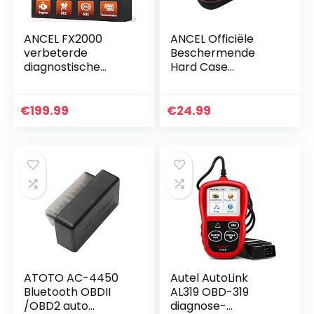
ANCEL FX2000
ANCEL Officiële
verbeterde
Beschermende
diagnostische
Hard Case
scanner met vier
Draagtas voor
systemen, Premier
AD310 AD410
Auto ABS SRS
VD500 JP700 BA101
€
199.99
€
24.99
Airbag Transmissie
OBD2 Scanner
Scan Tool, Auto…
Code Reader
Diagnostic…
ATOTO AC-4450
Autel AutoLink
Bluetooth OBDII
AL319 OBD-319
/OBD2 auto
diagnose-