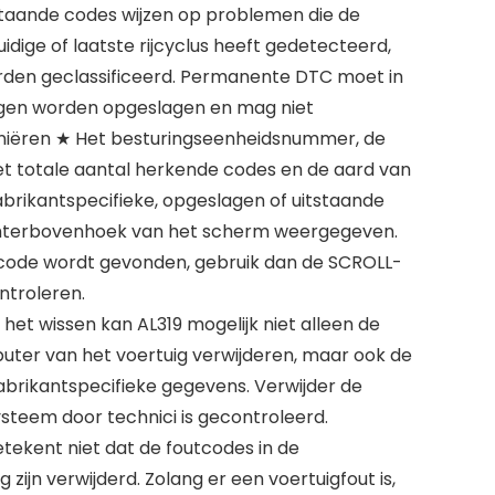
tstaande codes wijzen op problemen die de
uidige of laatste rijcyclus heeft gedetecteerd,
orden geclassificeerd. Permanente DTC moet in
ugen worden opgeslagen en mag niet
niëren ★ Het besturingseenheidsnummer, de
et totale aantal herkende codes en de aard van
brikantspecifieke, opgeslagen of uitstaande
chterbovenhoek van het scherm weergegeven.
tcode wordt gevonden, gebruik dan de SCROLL-
ntroleren.
et wissen kan AL319 mogelijk niet alleen de
ter van het voertuig verwijderen, maar ook de
brikantspecifieke gegevens. Verwijder de
ysteem door technici is gecontroleerd.
tekent niet dat de foutcodes in de
 zijn verwijderd. Zolang er een voertuigfout is,