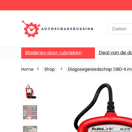
Bladeren door rubrieken
Deal van de d
Home
Shop
Diagosegereedschap OBD-II 