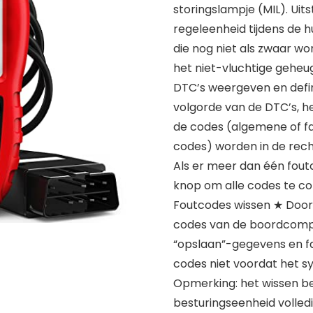
storingslampje (MIL). Ui
regeleenheid tijdens de h
die nog niet als zwaar w
het niet-vluchtige gehe
DTC’s weergeven en defi
volgorde van de DTC’s, h
de codes (algemene of fa
codes) worden in de re
Als er meer dan één fou
knop om alle codes te co
Foutcodes wissen ★ Door h
codes van de boordcompu
“opslaan”-gegevens en fa
codes niet voordat het s
Opmerking: het wissen be
besturingseenheid volledig