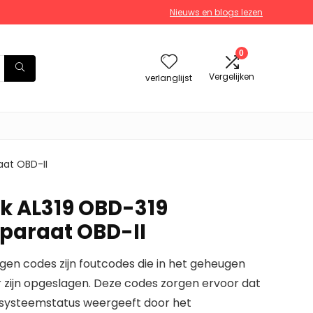
Nieuws en blogs lezen
0
Vergelijken
verlanglijst
aat OBD-II
nk AL319 OBD-319
paraat OBD-II
gen codes zijn foutcodes die in het geheugen
zijn opgeslagen. Deze codes zorgen ervoor dat
 systeemstatus weergeeft door het