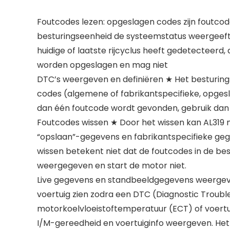
Foutcodes lezen: opgeslagen codes zijn foutcod
besturingseenheid de systeemstatus weergeeft d
huidige of laatste rijcyclus heeft gedetecteerd
worden opgeslagen en mag niet
DTC’s weergeven en definiëren ★ Het besturing
codes (algemene of fabrikantspecifieke, opge
dan één foutcode wordt gevonden, gebruik dan
Foutcodes wissen ★ Door het wissen kan AL319 
“opslaan”-gegevens en fabrikantspecifieke gege
wissen betekent niet dat de foutcodes in de bes
weergegeven en start de motor niet.
Live gegevens en standbeeldgegevens weergeve
voertuig zien zodra een DTC (Diagnostic Troub
motorkoelvloeistoftemperatuur (ECT) of voertui
I/M-gereedheid en voertuiginfo weergeven. Het