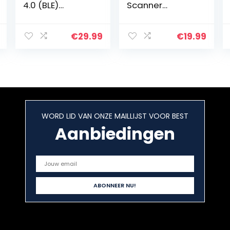
4.0 (BLE)
Scanner
diagnoseappar
Automotive OBD
aat voor auto,
II EOBD
foutcode-lezer,
Diagnostische
€
29.99
€
19.99
ELM 327, V 2.3
Scan Tool Check
voor
Engine Light
Android/iOS…
Code Reader
Adapter…
WORD LID VAN ONZE MAILLIJST VOOR BEST
Aanbiedingen