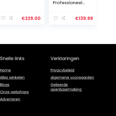
Professioneel
OBD2-
diagnose-
scangereedsch
€
229.00
€
139.99
ap van de
volgende
generatie voor
het uitlezen
van…
Snelle links
Verklaringen
Home
Privacybeleid
Alles winkelen
algemene voorwaarden
Blogs
Gelieerde
openbaarmaking
Onze webshops
Adverteren