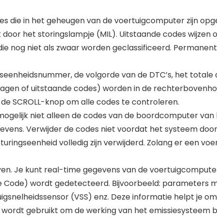
es die in het geheugen van de voertuigcomputer zijn op
oor het storingslampje (MIL). Uitstaande codes wijzen 
, die nog niet als zwaar worden geclassificeerd. Permane
seenheidsnummer, de volgorde van de DTC’s, het totale
slagen of uitstaande codes) worden in de rechterbovenh
 de SCROLL-knop om alle codes te controleren.
mogelijk niet alleen de codes van de boordcomputer van 
vens. Verwijder de codes niet voordat het systeem door 
turingseenheid volledig zijn verwijderd. Zolang er een voe
n. Je kunt real-time gegevens van de voertuigcompute
le Code) wordt gedetecteerd. Bijvoorbeeld: parameters m
gsnelheidssensor (VSS) enz. Deze informatie helpt je om 
 wordt gebruikt om de werking van het emissiesysteem b