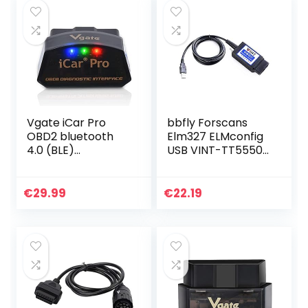
Vgate iCar Pro
bbfly Forscans
OBD2 bluetooth
Elm327 ELMconfig
4.0 (BLE)
USB VINT-TT55502
diagnoseapparaat
met MS-CAN voor
voor auto,
Ford OBD2-
foutcode-lezer,
diagnose
€
29.99
€
22.19
ELM 327, V 2.3 voor
Android/iOS…