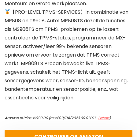
Monteurs en Grote Werkplaatsen.
【PRO-LEVEL TPMS-SERVICES】In combinatie van
MP808 en TS608, Autel MP808TS dezelfde functies
als MS906TS om TPMS-problemen op te lossen:
controleer de TPMS-status, programmeer de MX-
sensor, activeer/leer 99% bekende sensoren
opnieuw om ervoor te zorgen dat TPMS correct
werkt. MP808TS Procan bewaakt live TPMS-
gegevens, schakelt het TPMS-licht uit, geeft
sensorgegevens weer, sensor-ID, bandenspanning,
bandentemperatuur en sensorpositie, enz., wat
essentieel is voor veilig rijden.
Amazon.nl Price:
€
999.00
(as of 09/04/2023 00:01 PST-
Details
)
CONTROLEER OP AMAZON