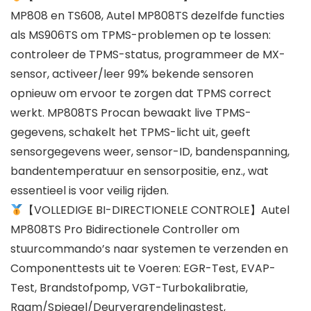
MP808 en TS608, Autel MP808TS dezelfde functies
als MS906TS om TPMS-problemen op te lossen:
controleer de TPMS-status, programmeer de MX-
sensor, activeer/leer 99% bekende sensoren
opnieuw om ervoor te zorgen dat TPMS correct
werkt. MP808TS Procan bewaakt live TPMS-
gegevens, schakelt het TPMS-licht uit, geeft
sensorgegevens weer, sensor-ID, bandenspanning,
bandentemperatuur en sensorpositie, enz., wat
essentieel is voor veilig rijden.
【VOLLEDIGE BI-DIRECTIONELE CONTROLE】Autel
MP808TS Pro Bidirectionele Controller om
stuurcommando’s naar systemen te verzenden en
Componenttests uit te Voeren: EGR-Test, EVAP-
Test, Brandstofpomp, VGT-Turbokalibratie,
Raam/Spiegel/Deurvergrendelingstest,