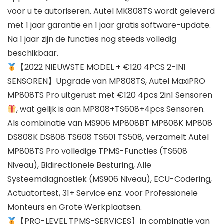
voor u te autoriseren. Autel MK808TS wordt geleverd
met 1 jaar garantie en 1 jaar gratis software-update.
Na 1 jaar zijn de functies nog steeds volledig
beschikbaar.
【2022 NIEUWSTE MODEL + €120 4PCS 2-IN1
SENSOREN】Upgrade van MP808TS, Autel MaxiPRO
MP808TS Pro uitgerust met €120 4pcs 2in1 Sensoren
, wat gelijk is aan MP808+TS608+4pcs Sensoren.
Als combinatie van MS906 MP808BT MP808K MP808
DS808K DS808 TS608 TS601 TS508, verzamelt Autel
MP808TS Pro volledige TPMS-Functies (TS608
Niveau), Bidirectionele Besturing, Alle
Systeemdiagnostiek (MS906 Niveau), ECU-Codering,
Actuatortest, 31+ Service enz. voor Professionele
Monteurs en Grote Werkplaatsen.
【PRO-LEVEL TPMS-SERVICES】In combinatie van