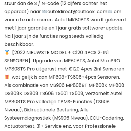
stuur dan de S / N-code (12 cijfers achter het
apparaat) naar
auteldirect@outlook. com
om
voor u te autoriseren. Autel MK808TS wordt geleverd
met 1 jaar garantie en 1 jaar gratis software-update.
Na 1 jaar zijn de functies nog steeds volledig
beschikbaar.
【2022 NIEUWSTE MODEL + €120 4PCS 2-IN1
SENSOREN】Upgrade van MP808TS, Autel MaxiPRO
MP808TS Pro uitgerust met €120 4pcs 2in1 Sensoren
, wat gelijk is aan MP808+TS608+4pcs Sensoren.
Als combinatie van MS906 MP808BT MP808K MP808
DS808K DS808 TS608 TS601 TS508, verzamelt Autel
MP808TS Pro volledige TPMS-Functies (TS608
Niveau), Bidirectionele Besturing, Alle
Systeemdiagnostiek (MS906 Niveau), ECU-Codering,
Actuatortest, 31+ Service enz. voor Professionele