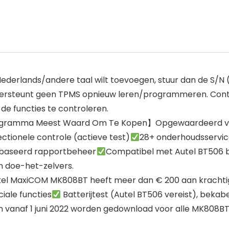
ederlands/andere taal wilt toevoegen, stuur dan de S/N 
dersteunt geen TPMS opnieuw leren/programmeren. Contr
m de functies te controleren.
programma Meest Waard Om Te Kopen】Opgewaardeerd v
ectionele controle (actieve test)
28+ onderhoudsservic
baseerd rapportbeheer
Compatibel met Autel BT506 b
n doe-het-zelvers.
el MaxiCOM MK808BT heeft meer dan € 200 aan krachtige
iale functies
Batterijtest (Autel BT506 vereist), beka
 vanaf 1 juni 2022 worden gedownload voor alle MK808BT (