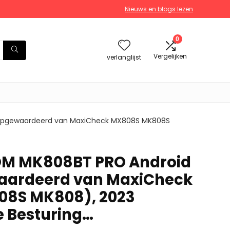
Nieuws en blogs lezen
0
Vergelijken
verlanglijst
(Opgewaardeerd van MaxiCheck MX808S MK808S
OM MK808BT PRO Android
waardeerd van MaxiCheck
8S MK808), 2023
e Besturing…