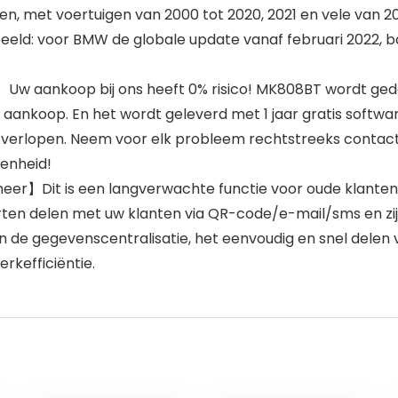
n, met voertuigen van 2000 tot 2020, 2021 en vele van 2
eld: voor BMW de globale update vanaf februari 2022, b
Uw aankoop bij ons heeft 0% risico! MK808BT wordt ge
koop. En het wordt geleverd met 1 jaar gratis software-
s verlopen. Neem voor elk probleem rechtstreeks contact
enheid!
eer】Dit is een langverwachte functie voor oude klanten 
ten delen met uw klanten via QR-code/e-mail/sms en zi
an de gegevenscentralisatie, het eenvoudig en snel dele
rkefficiëntie.