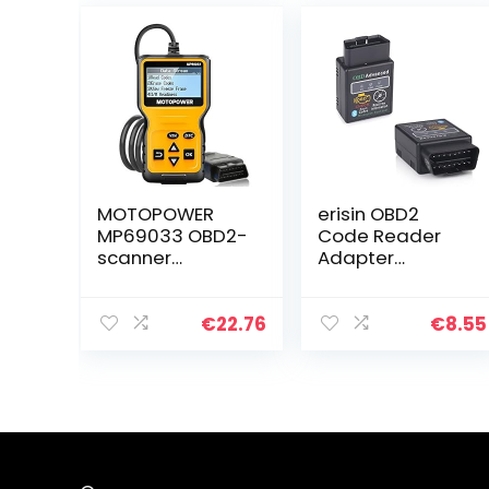
MOTOPOWER
erisin OBD2
MP69033 OBD2-
Code Reader
scanner
Adapter
universele auto-
Bluetooth Auto
motor-
Diagnostische
foutcode-lezer,
Scanner Tool
€
22.76
€
8.55
CAN-diagnose-
Auto Fout Check
scanner tool
Tool Motor
voor alle OBD II-
Systeem
protocol…
Diagnostic…