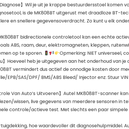
e Diagnose】Wil je uit je krappe bestuurdersstoel komen
setool, is de MK808BT uitgerust met draadloze BT-techno
ere en snellere gegevensoverdracht. Zo kunt u elk onderd
K808BT bidirectionele controletool kan een echte actie
oals ABS, raam, deur, elektromagneten, kleppen, ruitenwi
lemen op te sporen.
Opmerking: NIET universeel, co
Hoeveel heb je uitgegeven aan het onderhoud van je aut
K808BT vermindert dus actief de onnodige kosten door mee
ie/EPB/SAS/DPF/ BMS/ABS Bleed/ Injector enz. Stuur VI
trole Van Auto’s Uitvoeren】Autel MK808BT-scanner kan
ezen/wissen, live gegevens van meerdere sensoren in tek
ele controle/actieve test. Met slechts een paar simpele 
uigdekking, hoe waardevoller dit diagnosehulpmiddel. 