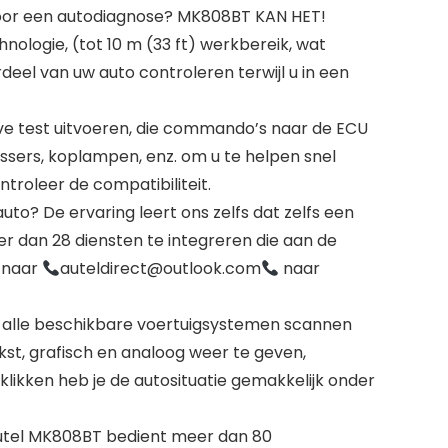
 voor een autodiagnose? MK808BT KAN HET!
logie, (tot 10 m (33 ft) werkbereik, wat
eel van uw auto controleren terwijl u in een
ve test uitvoeren, die commando’s naar de ECU
ssers, koplampen, enz. om u te helpen snel
ntroleer de compatibiliteit.
o? De ervaring leert ons zelfs dat zelfs een
r dan 28 diensten te integreren die aan de
N naar
auteldirect@outlook.com
naar
 alle beschikbare voertuigsystemen scannen
st, grafisch en analoog weer te geven,
klikken heb je de autosituatie gemakkelijk onder
Autel MK808BT bedient meer dan 80