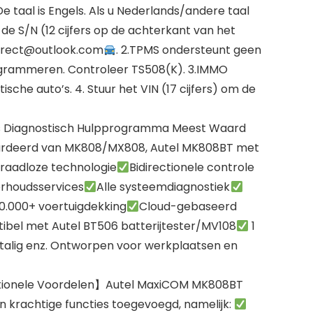
taal is Engels. Als u Nederlands/andere taal
 de S/N (12 cijfers op de achterkant van het
irect@outlook.com
. 2.TPMS ondersteunt geen
grammeren. Controleer TS508(K). 3.IMMO
ische auto’s. 4. Stuur het VIN (17 cijfers) om de
s Diagnostisch Hulpprogramma Meest Waard
eerd van MK808/MX808, Autel MK808BT met
raadloze technologie
Bidirectionele controle
rhoudsservices
Alle systeemdiagnostiek
0.000+ voertuigdekking
Cloud-gebaseerd
bel met Autel BT506 batterijtester/MV108
1
talig enz. Ontworpen voor werkplaatsen en
tionele Voordelen】Autel MaxiCOM MK808BT
 krachtige functies toegevoegd, namelijk: