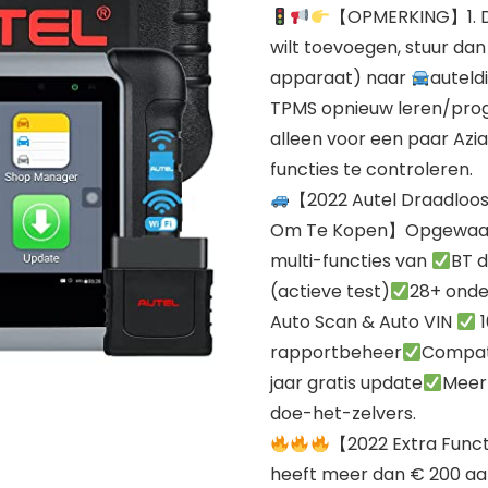
【OPMERKING】1. De 
wilt toevoegen, stuur dan
apparaat) naar
auteld
TPMS opnieuw leren/pro
alleen voor een paar Aziat
functies te controleren.
【2022 Autel Draadloo
Om Te Kopen】Opgewaard
multi-functies van
BT d
(actieve test)
28+ onde
Auto Scan & Auto VIN
1
rapportbeheer
Compati
jaar gratis update
Meer
doe-het-zelvers.
【2022 Extra Func
heeft meer dan € 200 aan