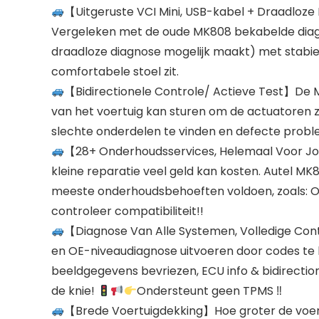
【Uitgeruste VCI Mini, USB-kabel + Draadloz
Vergeleken met de oude MK808 bekabelde diagno
draadloze diagnose mogelijk maakt) met stabiel
comfortabele stoel zit.
【Bidirectionele Controle/ Actieve Test】De M
van het voertuig kan sturen om de actuatoren z
slechte onderdelen te vinden en defecte prob
【28+ Onderhoudsservices, Helemaal Voor Jou】
kleine reparatie veel geld kan kosten. Autel M
meeste onderhoudsbehoeften voldoen, zoals: Ol
controleer compatibiliteit!!
【Diagnose Van Alle Systemen, Volledige Con
en OE-niveaudiagnose uitvoeren door codes te l
beeldgegevens bevriezen, ECU info & bidirection
de knie!
Ondersteunt geen TPMS ‼
【Brede Voertuigdekking】Hoe groter de voert