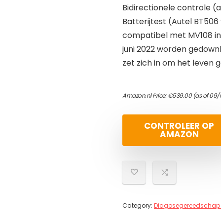
Bidirectionele controle (
Batterijtest (Autel BT506
compatibel met MV108 ins
juni 2022 worden gedownl
zet zich in om het leven 
Amazon.nl Price:
€
539.00
(as of 09/
CONTROLEER OP
AMAZON
Category:
Diagosegereedschap 