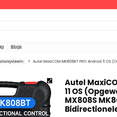
ag
Blogs
motorsysteem
Autel MaxiCOM MK808BT PRO Android 11 OS 
Autel MaxiC
11 OS (Opge
MX808S MK80
Bidirectionel