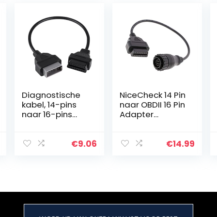
Diagnostische
NiceCheck 14 Pin
kabel, 14-pins
naar OBDII 16 Pin
naar 16-pins
Adapter
OBD2-adapter
Connector
Connector
Kabel
Diagnostische
€
9.06
€
14.99
kabel voor
Nissan