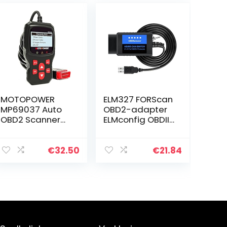
MOTOPOWER
ELM327 FORScan
MP69037 Auto
OBD2-adapter
OBD2 Scanner
ELMconfig OBDII
Code Reader
USB-scanner-
Motor Fout Code
diagnosetool
Reader Scanner
met MS-CAN
€
32.50
€
21.84
KAN Diagnostic
HS-CAN-
Scan Tool voor
schakelaar voor
Alle OBD II…
de diagnose
van…