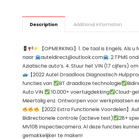
Description
Additional information
【OPMERKING】1. De taal is Engels. Als u N
naar
auteldirect@outlook.com
. 2.TPMS on
Aziatische auto’s. 4. Stuur het VIN (17 cijfers) o
【2022 Autel Draadloos Diagnostisch Hulp
functies van
BT draadloze technologie
Bidir
Auto VIN
10.000+ voertuigdekking
Cloud-ge
Meertalig enz. Ontworpen voor werkplaatsen e
【2022 Extra Functionele Voordelen】Aut
Bidirectionele controle (actieve test)
28+ spec
MV108 inspectiecamera. Al deze functies kunnen
gemakkelijker te maken!