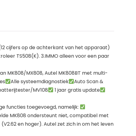
(12 cijfers op de achterkant van het apparaat)
oleer TS508(K). 3.IMMO alleen voor een paar
an MK808/MX808, Autel MK808BT met multi-
es
Alle systeemdiagnostiek
Auto Scan &
atterijtester/MV108
1 jaar gratis update
 functies toegevoegd, namelijk:
belde MK808 ondersteunt niet, compatibel met
V2.62 en hoger). Autel zet zich in om het leven