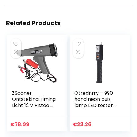
Related Products
ZSooner
Qtrednrry – 990
Ontsteking Timing
hand neon buis
Licht 12 V Pistool
lamp LED tester
Type Detector
licht stof lamp
Universele
inspectie
Inspectie Tool
reparatie kit
€
78.99
€
23.26
Tester gh Sterkte
Auto Motor sy…