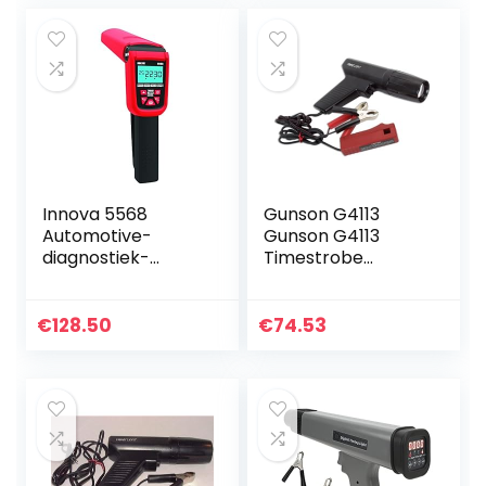
Innova 5568
Gunson G4113
Automotive-
Gunson G4113
diagnostiek-
Timestrobe
timing-Lights
stroboscoop lamp
M. Inductieve
klemmen
€
128.50
€
74.53