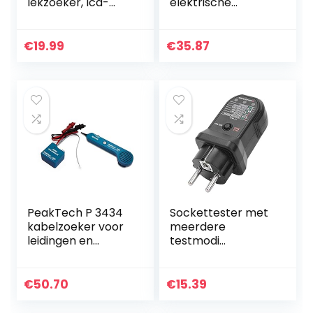
lekzoeker, lcd-
elektrische
display,
circuittracer
aardingskabel,
Draagbare open
nullijn, live-
kortsluitingzoeker
€
19.99
€
35.87
draadfase,
voor autodiagnose
multifunctionele
elektrische…
PeakTech P 3434
Sockettester met
kabelzoeker voor
meerdere
leidingen en
testmodi
telefoonkabels
Veiligheidsinstrum
met
enttesteruitgang
doorgangsmeter
om lekplug te
€
50.70
€
15.39
en geluidssignaal,
detecteren (EU-
krokodillenklemm
stekker 220V)