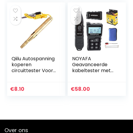
en…
Qiilu Autospanning
NOYAFA
koperen
Geavanceerde
circuittester Voor
kabeltester met
lange 6V-24V
PoE-
systeemsonde
multifunctionele
continuïteitstester
draadtracker-
€
8.10
€
58.00
netwerkkabeltest
er voor T-toner-
gereedschapsset…
Over ons