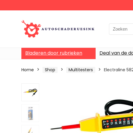
Bladeren door rubrieken
Deal van de d
Home
Shop
Multitesters
Electraline 5