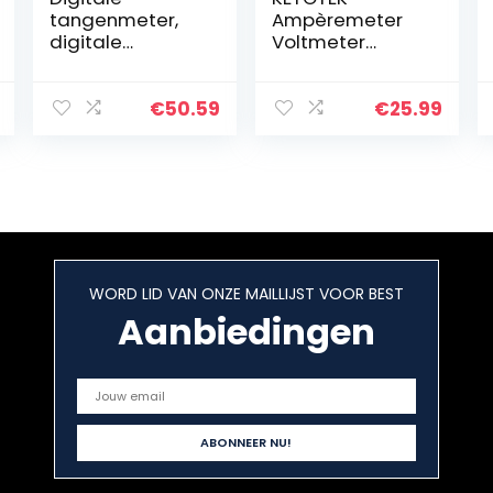
tangenmeter,
Ampèremeter
digitale
Voltmeter
tangenmeter,
Digitaal DC
multimeter,
6.5V~100V met
draagbare
100A shunt Volt
€
50.59
€
25.99
AC/DC-
Amp Watt KWh
tangenmeter,
Paneelmeter
multi-tester
Multimeter
Stroom…
WORD LID VAN ONZE MAILLIJST VOOR BEST
Aanbiedingen