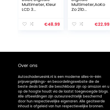
Multimeter, Kleur
Multimeter,AoKo
LCD 3
Zo 21D
Resultaten
Multitesters,600
Display 9999
0 telt,TRMS
Telt Auto Range
€
48.99
€
22.99
Voltmeter,
Oplaadbaar
met EMF
Detector…
Over ons
Autoschaderuesink.nl is een moderne alles-in-één
prijsvergelijkings- en beoordelingswebsite die de
beste deals biedt die beschikbaar zijn op amazon en u
op de hoogte houdt via de laatst toegevoegde blogs.
Alle afbeeldingen zijn auteursrechtelijk beschermd
door hun respectievelijke eigenaren. Alle geciteerde
inhoud is afgeleid van hun respectievelijke bronnen.