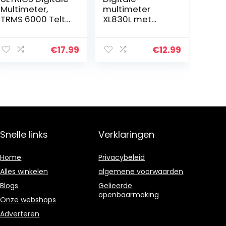
Multimeter,
multimeter
TRMS 6000 Telt
XL830L met
Handmatig/
LCD-
Automatisch
achtergrondverl
Bereik
ichting,
€
17.99
€
12.99
Spanningsmeter
meetinstrument
Amperemeter
voor stroom,
Ohmmeter, AC/
AC/DC-
DC…
spanning,
weerstand…
Snelle links
Verklaringen
Home
Privacybeleid
Alles winkelen
algemene voorwaarden
Blogs
Gelieerde
openbaarmaking
Onze webshops
Adverteren