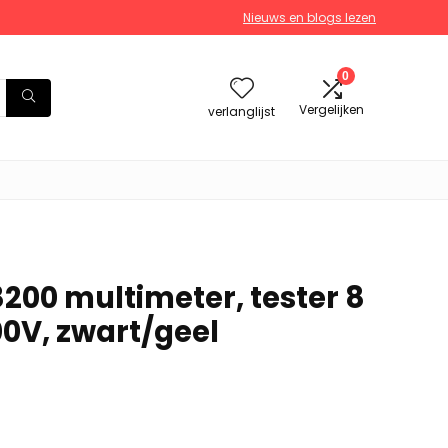
Nieuws en blogs lezen
0
Vergelijken
verlanglijst
8200 multimeter, tester 8
00V, zwart/geel