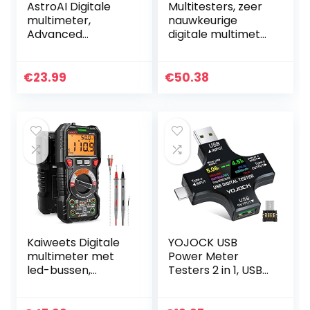
AstroAI Digitale
Multitesters, zeer
multimeter,
nauwkeurige
Advanced
digitale multimeter
Multimeter, meten
voor het meten
AC/DC spanning,
van elektronische
AC/DC stroom,
componenten
€
23.99
€
50.38
weerstand,
continuïteit…
Kaiweets Digitale
YOJOCK USB
multimeter met
Power Meter
led-bussen,
Testers 2 in 1, USB
stroommeter CAT
3.0 Digitale
III 1000 V, CAT IV
Multimeter 3.6-