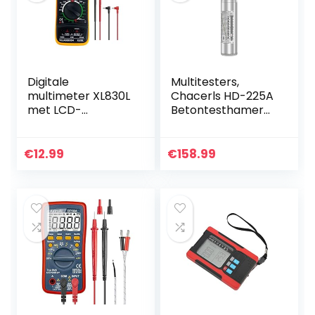
Digitale
Multitesters,
multimeter XL830L
Chacerls HD-225A
met LCD-
Betontesthamer
achtergrondverlic
Resiliometer
hting,
Betonterugslagtes
meetinstrument
ter Hamer
€
12.99
€
158.99
voor stroom,
AC/DC-spanning,
weerstand…