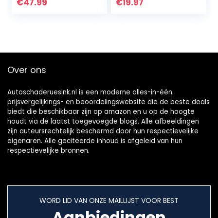
600 V True RMS
32V 0-5.1A Type C
€
47.99
€
19.97
Auto-Range 6000
Tester LCD Digitale
teller…
Multimeter…
Over ons
Autoschaderuesink.nl is een moderne alles-in-één
prijsvergelijkings- en beoordelingswebsite die de beste deals
biedt die beschikbaar zijn op amazon en u op de hoogte
houdt via de laatst toegevoegde blogs. Alle afbeeldingen
zijn auteursrechtelijk beschermd door hun respectievelijke
eigenaren. Alle geciteerde inhoud is afgeleid van hun
respectievelijke bronnen.
WORD LID VAN ONZE MAILLIJST VOOR BEST
Aanbiedingen