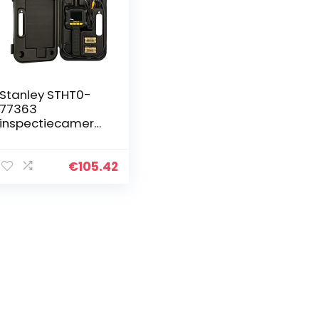
Stanley STHT0-
77363
inspectiecamera
zwart
€
105.42