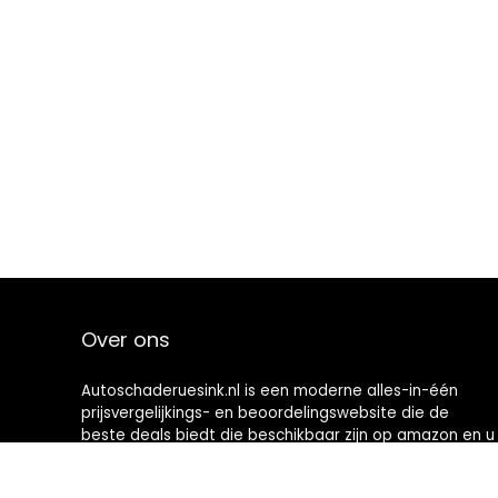
Over ons
Autoschaderuesink.nl is een moderne alles-in-één
prijsvergelijkings- en beoordelingswebsite die de
beste deals biedt die beschikbaar zijn op amazon en u
op de hoogte houdt via de laatst toegevoegde blogs.
Alle afbeeldingen zijn auteursrechtelijk beschermd