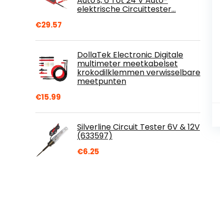
Auto's, 6 Tot 24 V Auto-
elektrische Circuittester…
€
29.57
DollaTek Electronic Digitale
multimeter meetkabelset
krokodilklemmen verwisselbare
meetpunten
€
15.99
Silverline Circuit Tester 6V & 12V
(633597)
€
6.25