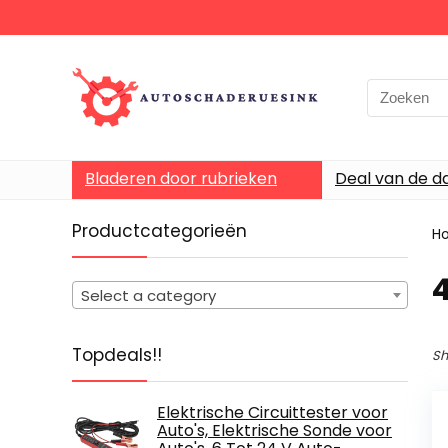
Bladeren door rubrieken
Deal van de d
Productcategorieën
H
‎
Select a category
Topdeals!!
Sh
Elektrische Circuittester voor
Auto's, Elektrische Sonde voor