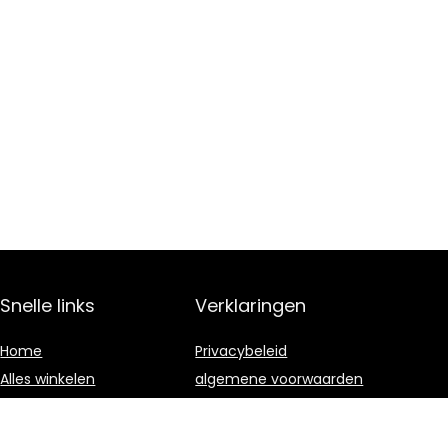
Snelle links
Verklaringen
Home
Privacybeleid
Alles winkelen
algemene voorwaarden
Blogs
Gelieerde
openbaarmaking
Onze webshops