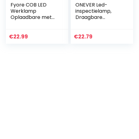
Fyore COB LED
ONEVER Led-
Werklamp
inspectielamp,
Oplaadbare met
Draagbare
Magnetische Base
Opvouwbare Usb-
& Opknoping Haak
oplaadbare Cob-
Draagbare
werklamp Met
€
22.99
€
22.79
Inspectie Torch
Magnetische Voet
Lamp Zaklamp
Voor
USB…
Autoreparatie…