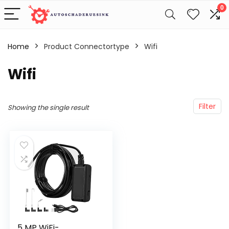
0
Home
Product Connectortype
‎Wifi
‎Wifi
Filter
Showing the single result
5 MP WiFi-