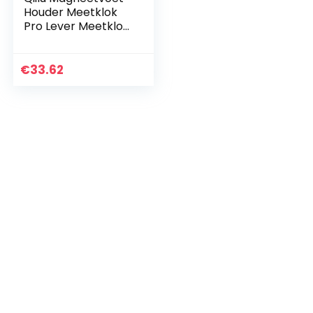
Houder Meetklok
Pro Lever Meetklok
Metermeter
Magneetstandaard
Meetklok
€
33.62
Meetinstrument 0-
0,8 mm…