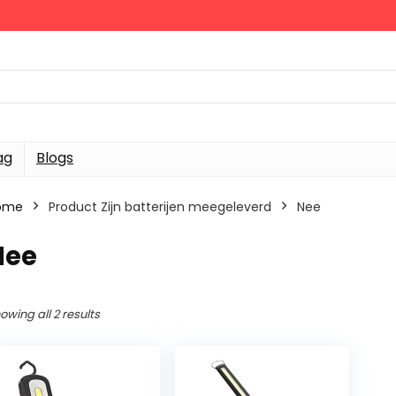
ag
Blogs
ome
Product Zijn batterijen meegeleverd
‎Nee
Nee
owing all 2 results