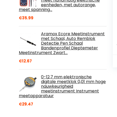
meet handmatig elektrische
eenheden, met autorange,
meet spanning…
€
35.99
Aramox Ecore Meetinstrument
met Schaal, Auto Remblok
Detectie Pen Schaal
Bandenprofiel Dieptemeter
Meetinstrument Zwart…
€
12.67
0-12,7 mm elektronische
digitale meetklok 0,01 mm hoge
nauwkeurigheid
meetinstrument Instrument
meetapparatuur
€
29.47