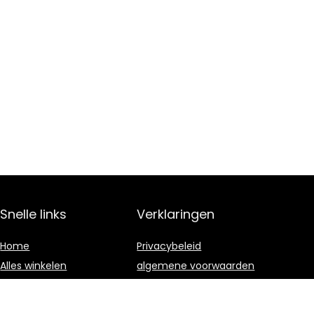
Snelle links
Verklaringen
Home
Privacybeleid
Alles winkelen
algemene voorwaarden
Blogs
Gelieerde
openbaarmaking
Onze webshops