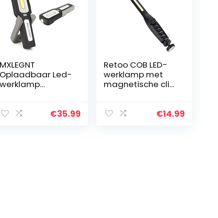
MXLEGNT
Retoo COB LED-
Oplaadbaar Led-
werklamp met
werklamp
magnetische clip
Inspectielampen:
en USB-
20W Heldere
oplaadkabel,
Magnetische Cob
inspectielampen,
€
35.99
€
14.99
Werkplaatslamp
8 W, 1800 mAh,
– 800 Lumen en
magnetische
4500 mAh…
zaklampen…