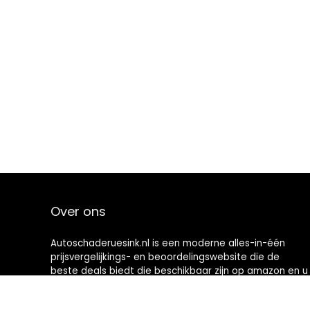
Over ons
Autoschaderuesink.nl is een moderne alles-in-één
prijsvergelijkings- en beoordelingswebsite die de
beste deals biedt die beschikbaar zijn op amazon en u
op de hoogte houdt via de laatst toegevoegde blogs.
Alle afbeeldingen zijn auteursrechtelijk beschermd