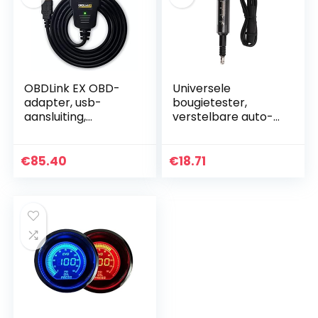
OBDLink EX OBD-
Universele
adapter, usb-
bougietester,
aansluiting,
verstelbare auto-
professioneel
ontstekingssystee
gereedschap voor
mtester
auto‘s, compatibel
Autoreparatietool
€
85.40
€
18.71
met OBD2,
RenoLink, ForScan…