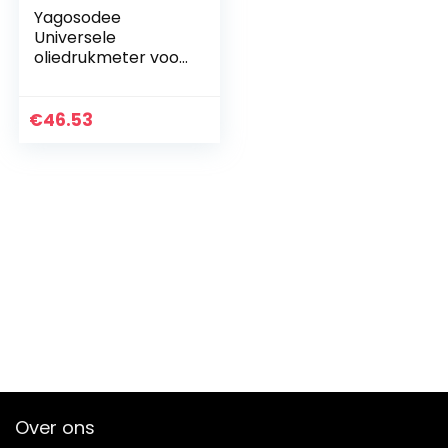
Yagosodee
Universele
oliedrukmeter voor
serie 12V 52mm
0‑150psi Dual Color
Auto Instrument
€
46.53
W/Sensor
Indicateur de…
Over ons