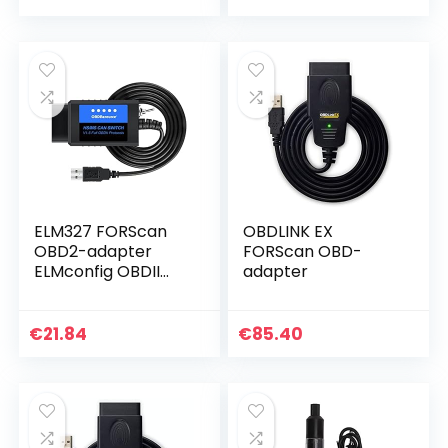
Aluminiumlegering
flexibel, instelbare
voor…
inspectie…
ELM327 FORScan
OBDLINK EX
OBD2-adapter
FORScan OBD-
ELMconfig OBDII
adapter
USB-scanner-
diagnosetool met
MS-CAN HS-CAN-
€
21.84
€
85.40
schakelaar voor de
diagnose van…