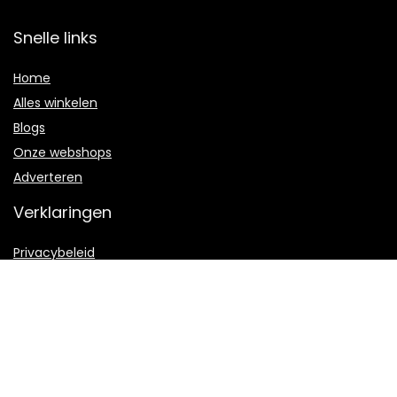
Snelle links
Home
Alles winkelen
Blogs
Onze webshops
Adverteren
Verklaringen
Privacybeleid
algemene voorwaarden
Gelieerde openbaarmaking
2022 © Autoschaderuesink.nl Alle rechten voorbehouden