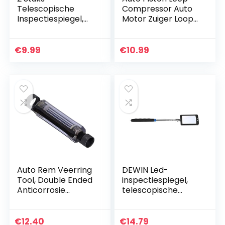
Telescopische
Compressor Auto
Inspectiespiegel,
Motor Zuiger Loop
Ronde
Compressor Tang
Inspectiespiegel,
Expander Installer
Uitschuifbaar
Verwijder
€
9.99
€
10.99
Telescoopspiegelg
Reparatie Tool
ereedschap, 50
mm…
Auto Rem Veerring
DEWIN Led-
Tool, Double Ended
inspectiespiegel,
Anticorrosie
telescopische
Remschoenen
spiegel,
Behoud van Ring
telescopisch, met
Tool Goed zicht
ledverlichting,
€
12.40
€
14.79