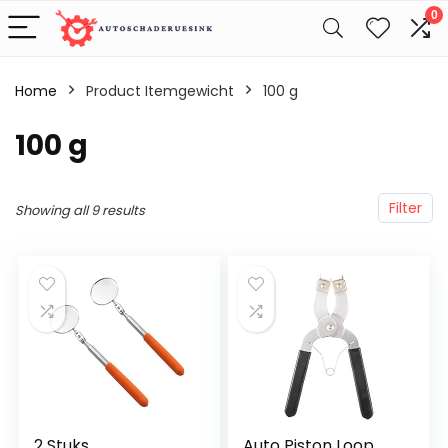
0
Home
Product Itemgewicht
‎100 g
‎100 g
Filter
Showing all 9 results
2 Stuks
Auto Piston Loop