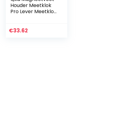
Houder Meetklok
Pro Lever Meetklok
Metermeter
Magneetstandaard
Meetklok
€
33.62
Meetinstrument 0-
0,8 mm…