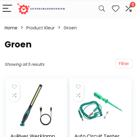
0
Home
Product Kleur
‎Groen
‎Groen
Filter
Showing all 5 results
AuRiver Werklamp,
Auto Circuit Tester