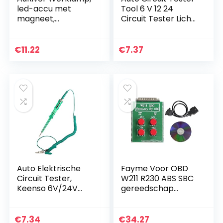
led-accu met
Tool 6 V 12 24
magneet,
Circuit Tester Licht
opvouwbare
Pen, Auto Voertuig
werklamp, led-
Circuit Tester Test
werkplaatslamp,
Pen Potlood DC 6 V
€
11.22
€
7.37
werkverlichting
12 24…
voor auto,
reparatie…
Auto Elektrische
Fayme Voor OBD
Circuit Tester,
W211 R230 ABS SBC
Keenso 6V/24V
gereedschap
Lange Probe Auto
reparatie code
Test Light
C249F reset
Continuïteit Tester
gereedschap voor
€
7.34
€
34.27