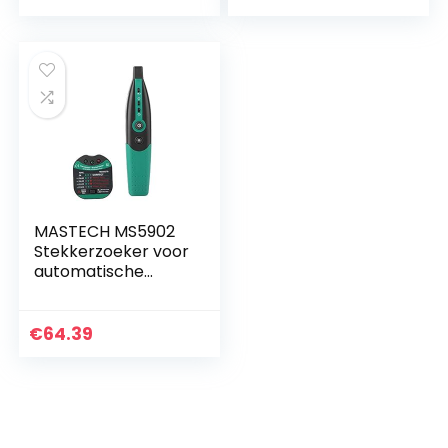
Auto Zekering
Be -Nz SBC
Tester Test…
MASTECH MS5902
Stekkerzoeker voor
automatische
stroomonderbreke
r US/EU
stekkertester (EU)
€
64.39