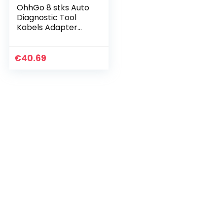
OhhGo 8 stks Auto
Diagnostic Tool
Kabels Adapter
OBD2 Interface
voor Delphi ds150e
€
40.69