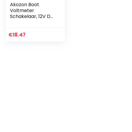
Akozon Boot
Voltmeter
Schakelaar, 12V DC
Marine Boot
Voltmeter LED Dual
Batterij Test Panel
€
18.47
Tuimelschakelaar
ON-OFF-ON…