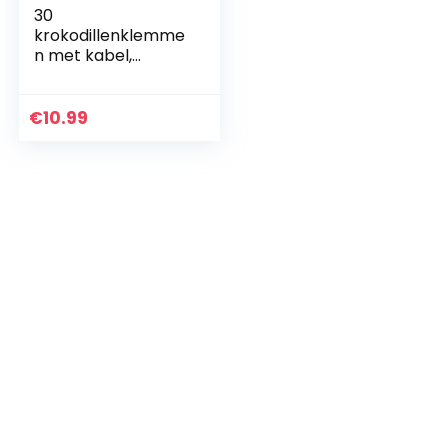
30
krokodillenklemme
n met kabel,
geïsoleerde
krokodillenclip, met
5 kleuren kabel, 50
€
10.99
cm kabellengte
voor…