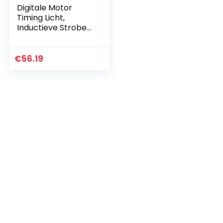
Digitale Motor
Timing Licht,
Inductieve Strobe
Timing Licht, 12 V
Ontsteking Timing
Licht Motor Timing
€
56.19
Pistool…