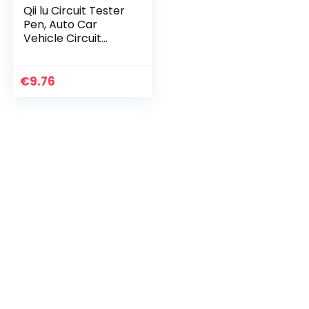
Qii lu Circuit Tester
Pen, Auto Car
Vehicle Circuit
Tester DC 6V 12V
24V Gloeilamp
Voltage Test Pen
€
9.76
Potlood Geel