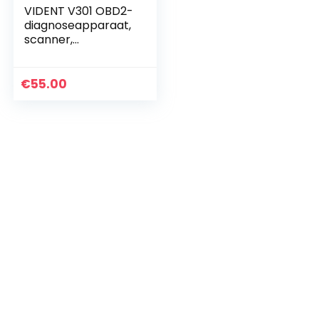
VIDENT V301 OBD2-
diagnoseapparaat,
scanner,
motorcontrolelam
pje, OBD2, uitlezen,
scanner, EPB, TPS,
€
55.00
olie-resettool…