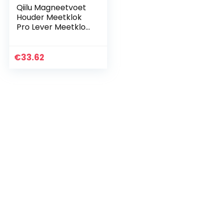
Qiilu Magneetvoet
Houder Meetklok
Pro Lever Meetklok
Metermeter
Magneetstandaard
Meetklok
€
33.62
Meetinstrument 0-
0,8 mm…