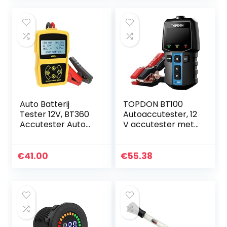
voor 6 V, 12 V en…
Auto Batterij
TOPDON BT100
Tester 12V, BT360
Autoaccutester, 12
Accutester Auto
V accutester met
100-2400 CCA,
100-2000 CCA
Auto Batterij
batterijtest,
Lading Tester, Auto
zwengeltest,
€
41.00
€
55.38
Batterij Analyzer
laadsysteem, test
voor…
voor auto…