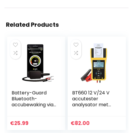
Related Products
Battery-Guard
BT660 12 V/24 V
Bluetooth-
accutester
accubewaking via
analysator met
app, voor gebruik
printer voor
in de auto,
regelmatig
motorfiets of
overstroomde
€
25.99
€
82.00
camper, geschikt
CCA100-3000