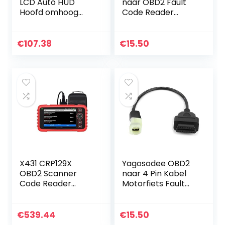
LCD Auto HUD
naar OBD2 Fault
Hoofd omhoog
Code Reader
Vertoning met
Motorfiets
OBD2 EU-OBD
Scanner
Interface Digitale
Diagnostische
€
107.38
€
15.50
RPM
Kabel Fit voor
Snelheidsmeter
OBD2 Scanner
Kabel 4 Pin…
X431 CRP129X
Yagosodee OBD2
OBD2 Scanner
naar 4 Pin Kabel
Code Reader
Motorfiets Fault
Diagnostic Tool
Adapter
Motor ABS SRS OP
Motorfiets 4 Pin
Olie SAS EPB TPMS
Diagnostische
€
539.44
€
15.50
Reset Creader129X
Kabel OBD2 naar 4