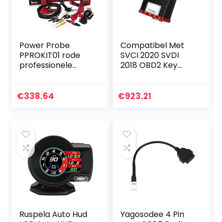
Power Probe
Compatibel Met
PPROKIT01 rode
SVCI 2020 SVDI
professionele
2018 OBD2 Key
testset
Programmeur
VVDI2 Alle Functies
SVCI 2020 2019
€
338.64
€
923.21
V2015 J2534
Onbeperkt
(Color…
Ruspela Auto Hud
Yagosodee 4 Pin