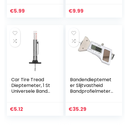
voor autobanden,
dieptemeter met
meetinstrument
LCD-display,
€
5.99
€
9.99
voor motor-,
bandenprofielmet
auto- en…
er,
bandenprofielmet
er…
Car Tire Tread
Bandendieptemet
Dieptemeter, 1 St
er Slijtvastheid
Universele Band
Bandprofielmeter
Dieptemeter, 0-
Hoge
25mm Autoband
nauwkeurigheid
Loopvlak
Bandprofieldiepte
€
5.12
€
35.29
Dieptemeter
meter Roestvrij
Tester,
staal Draagbaar…
Draagbaar…