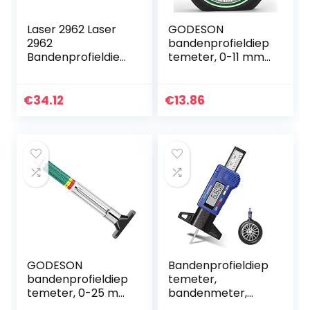
Laser 2962 Laser
GODESON
2962
bandenprofieldiep
Bandenprofieldiep
temeter, 0-11 mm
temeter
metrische liniaal
voor autobanden,
meetinstrument
€
34.12
€
13.86
voor motor-,
auto- en…
GODESON
Bandenprofieldiep
bandenprofieldiep
temeter,
temeter, 0-25 mm
bandenmeter,
metrische liniaal
digitale