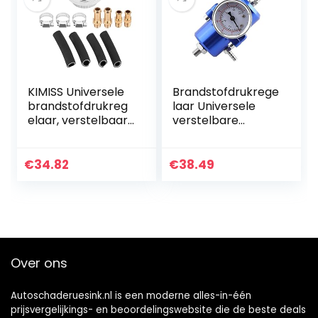
KIMISS Universele
Brandstofdrukrege
brandstofdrukreg
laar Universele
elaar, verstelbaar,
verstelbare
ventiel voor
aluminiumlegering
carburateur
FPR
Brandstofdrukrege
€
34.82
€
38.49
laar met
manometerslang
0-140psi…
Over ons
Autoschaderuesink.nl is een moderne alles-in-één
prijsvergelijkings- en beoordelingswebsite die de beste deals