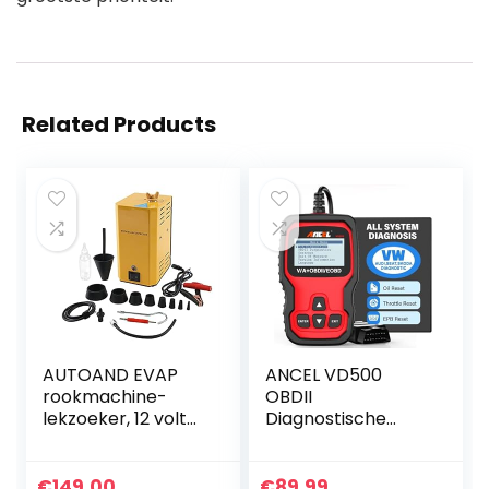
Related Products
AUTOAND EVAP
ANCEL VD500
rookmachine-
OBDII
lekzoeker, 12 volt
Diagnostische
brandstof-
Scanner voor
lekzoeker, auto-
Volkswagen VW
buis-lektester,
Audi Skoda Seat
€
149.00
€
89.99