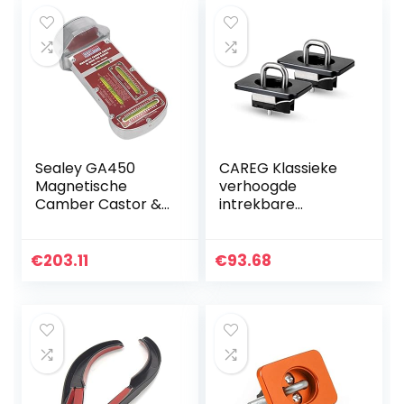
Sierra…
Sealey GA450
CAREG Klassieke
Magnetische
verhoogde
Camber Castor &
intrekbare
Kingpin Gauge
bevestigingsanker
s 98-14
compatibel met
€
203.11
€
93.68
Ford F150, 98-16
compatibel met
Ford Super…