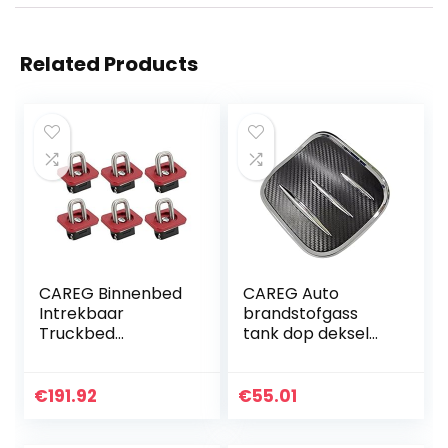
Related Products
CAREG Binnenbed
CAREG Auto
Intrekbaar
brandstofgass
Truckbed
tank dop deksel
Vastsjorren 35°
compatibel met
Ankers 2007+
Toyota C -HR CHR
Compatibel met
2018-2021
€
191.92
€
55.01
Chevy Silverado
Buitenaccessoires
&Compatibel met
Durable (Color…