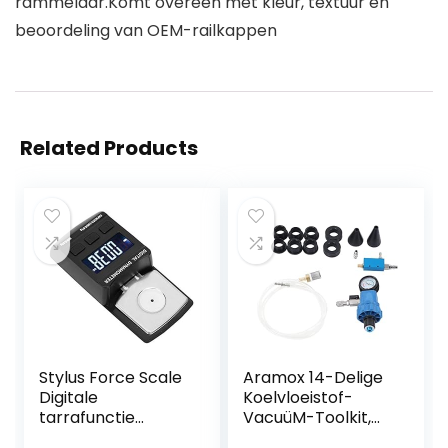
rammelaar.Komt overeen met kleur, textuur en
beoordeling van OEM-railkappen
Related Products
Stylus Force Scale
Aramox 14-Delige
Digitale
Koelvloeistof-
tarrafunctie
VacuüM-Toolkit,
Naalddruk 100 g /
Universele Auto-