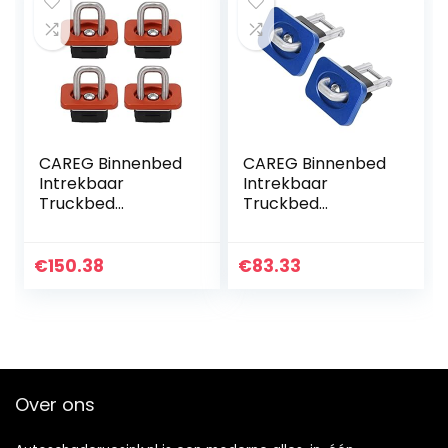
CAREG Binnenbed
CAREG Binnenbed
Intrekbaar
Intrekbaar
Truckbed
Truckbed
Vastsjorren 35°
Vastsjorren 35°
Ankers 2007+
Ankers 2007+
Compatibel met
Compatibel met
€
150.38
€
83.33
Chevy Silverado
Chevy Silverado &
&Compatibel met
compatibel met
Sierra…
Sierra…
Over ons