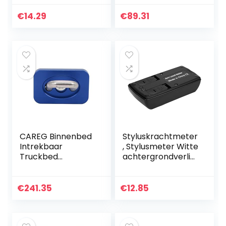
0,01 g Stylusmeter
Motorkoelsysteem
voor thuis voor op
Radiator-VacuüM-
€
14.29
€
89.31
kantoor
Refill-Tool…
CAREG Binnenbed
Styluskrachtmeter
Intrekbaar
, Stylusmeter Witte
Truckbed
achtergrondverlic
Vastsjorren 35°
hting voor
Ankers 2007+
dagelijks gebruik
Compatibel met
€
241.35
€
12.85
Chevy Silverado
&Compatibel met
Sierra…