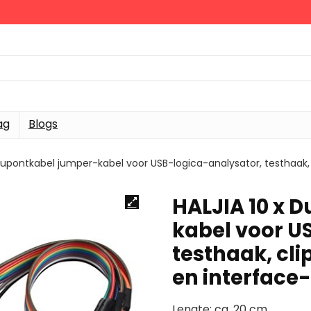
ag
Blogs
 Dupontkabel jumper-kabel voor USB-logica-analysator, testhaak,
HALJIA 10 x 
kabel voor U
testhaak, cl
en interface
Lengte: ca. 20 cm.