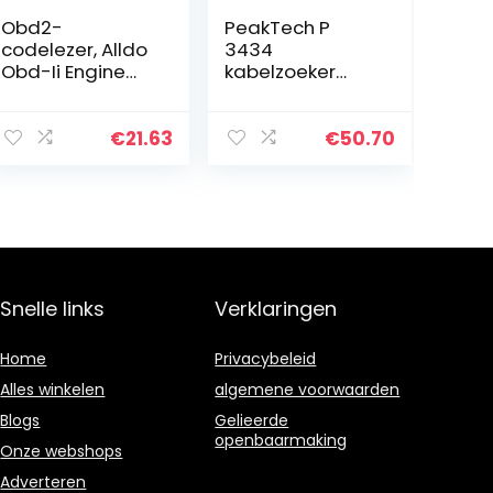
Obd2-
PeakTech P
codelezer, Alldo
3434
Obd-Ii Engine
kabelzoeker
System
voor leidingen
Diagnostic
en
Tools, Obd
telefoonkabels
€
21.63
€
50.70
Scanner, Car
met
Diagnostic
doorgangsmet
Scanner, Plug
er en
and Play, 5…
geluidssignaal,
krokodillenklem
men…
Snelle links
Verklaringen
Home
Privacybeleid
Alles winkelen
algemene voorwaarden
Blogs
Gelieerde
openbaarmaking
Onze webshops
Adverteren