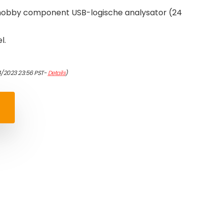
 hobby component USB-logische analysator (24
l.
4/2023 23:56 PST-
Details
)