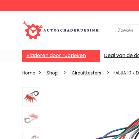
Bladeren door rubrieken
Deal van de d
Home
Shop
Circuittesters
HALJIA 10 x