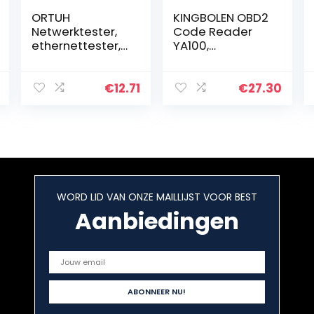
ORTUH
KINGBOLEN OBD2
Netwerktester,
Code Reader
ethernettester,
YA100,
ethernettester,
Universele Auto
netwerk- en
Diagnostic Tool
kabeltester,
Motor Fout Code
€
12.71
€
27.30
kabeltester,
Reader &
draadtester
Controleer
voor RJ45 RJ11…
Motorlicht met…
WORD LID VAN ONZE MAILLIJST VOOR BEST
Aanbiedingen