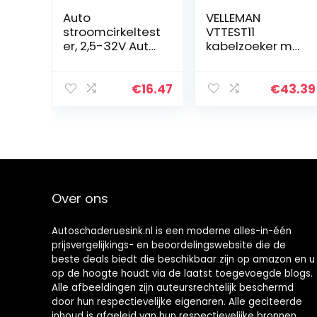
Auto
VELLEMAN
stroomcirkeltest
VTTEST11
er, 2,5-32V Auto
kabelzoeker met
Digital
geluidssignaal,
circuittester
205 mm x 40
potlood
mm x 38 mm
€
16.47
€
43.39
elektrisch
Dimension
diagnostisch
gereedschap
Power Probe…
Over ons
Autoschaderuesink.nl is een moderne alles-in-één
prijsvergelijkings- en beoordelingswebsite die de
beste deals biedt die beschikbaar zijn op amazon en u
op de hoogte houdt via de laatst toegevoegde blogs.
Alle afbeeldingen zijn auteursrechtelijk beschermd
door hun respectievelijke eigenaren. Alle geciteerde
inhoud is afgeleid van hun respectievelijke bronnen.