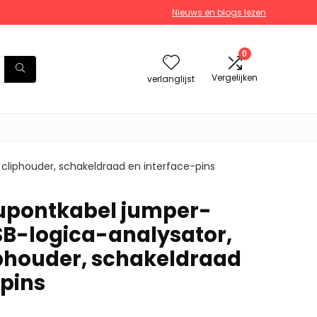
Nieuws en blogs lezen
0
Vergelijken
verlanglijst
 cliphouder, schakeldraad en interface-pins
Dupontkabel jumper-
SB-logica-analysator,
iphouder, schakeldraad
-pins