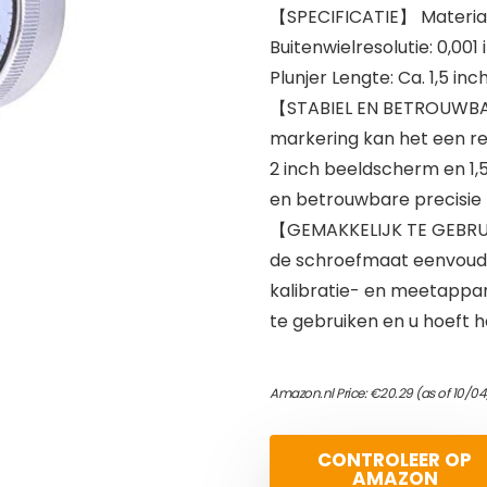
【SPECIFICATIE】 Materiaal: 
Buitenwielresolutie: 0,001
Plunjer Lengte: Ca. 1,5 inch
【STABIEL EN BETROUWBAA
markering kan het een re
2 inch beeldscherm en 1,5
en betrouwbare precisie
【GEMAKKELIJK TE GEBRUI
de schroefmaat eenvoudi
kalibratie- en meetappar
te gebruiken en u hoeft 
Amazon.nl Price:
€
20.29
(as of 10/0
CONTROLEER OP
AMAZON