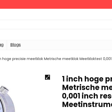
ag
Blogs
ch hoge precisie meetklok Metrische meetklok Meetkloktest 0,00
1 inch hoge p
Metrische me
0,001 inch r
Meetinstrum