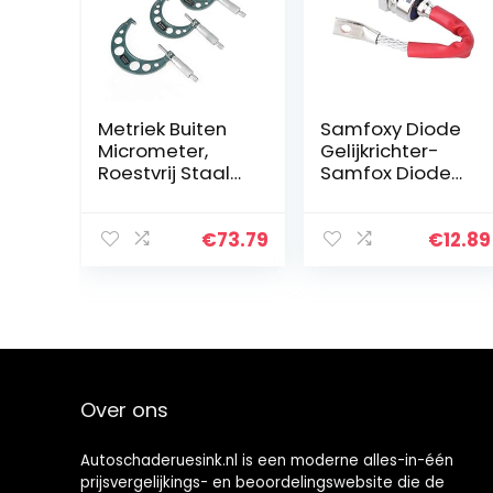
Metriek Buiten
Samfoxy Diode
Micrometer,
Gelijkrichter-
Roestvrij Staal
Samfox Diode
Heerser 37.5 x
Rectificerende
22.5 x 3 cm 4
Dioden ZP100A
stuks
Dioden
€
73.79
€
12.89
Accessoires
Elektronische
Maten
Dioden
Micrometer met
Elektronische…
Metaal en…
Over ons
Autoschaderuesink.nl is een moderne alles-in-één
prijsvergelijkings- en beoordelingswebsite die de