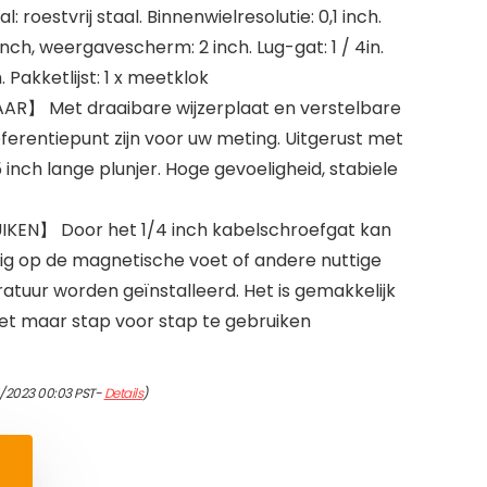
roestvrij staal. Binnenwielresolutie: 0,1 inch.
 inch, weergavescherm: 2 inch. Lug-gat: 1 / 4in.
. Pakketlijst: 1 x meetklok
R】 Met draaibare wijzerplaat en verstelbare
ferentiepunt zijn voor uw meting. Uitgerust met
 inch lange plunjer. Hoge gevoeligheid, stabiele
KEN】 Door het 1/4 inch kabelschroefgat kan
g op de magnetische voet of andere nuttige
atuur worden geïnstalleerd. Het is gemakkelijk
het maar stap voor stap te gebruiken
4/2023 00:03 PST-
Details
)