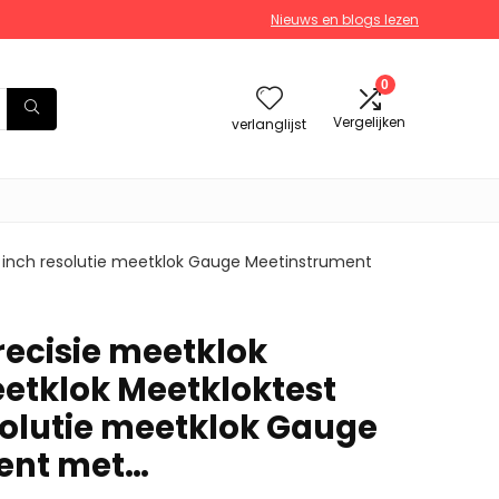
Nieuws en blogs lezen
0
Vergelijken
verlanglijst
1 inch resolutie meetklok Gauge Meetinstrument
recisie meetklok
etklok Meetkloktest
esolutie meetklok Gauge
ent met…