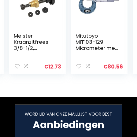
Meister
Mitutoyo
Kraanzitfrees
MIT103-129
3/8-1/2,
Micrometer met
1664000
0.001mm
Afstudering,
0mm25mm
€
12.73
€
80.56
Waaier
WORD LID VAN ONZE MAILLIJST VOOR BEST
Aanbiedingen