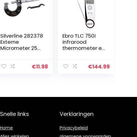
Silverline 282378
Ebro TLC 750i
Externe
infrarood
Micrometer 25
thermometer en
mm
insteekthermom
eter (HACCP)
optiek 2:1-50 tot
€
11.98
€
144.99
+250 °C HACCP-
ko
Snelle links
Verklaringen
Home
Privacybeleid
Alles winkelen
algemene voorwaarden