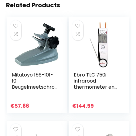
Related Products
Mitutoyo 156-101-
Ebro TLC 750i
10
infrarood
Beugelmeetschro
thermometer en
efhouder voor
insteekthermomet
micrometer, 0-100
er (HACCP) optiek
mm
2:1-50 tot +250 °C
€
57.66
€
144.99
HACCP-ko