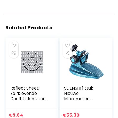
Related Products
Reflect Sheet,
SDENSHI 1 stuk
Zelfklevende
Nieuwe
Doelbladen voor
Micrometer
Totale Stations
Houder Stand Base
(Pack van 10)
Micrometer
(50x50mm)
Beugel
€
9.64
€
55.30