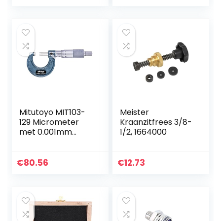
Meetgereedschap
Mitutoyo MIT103-
Meister
129 Micrometer
Kraanzitfrees 3/8-
met 0.001mm
1/2, 1664000
Afstudering,
0mm25mm
Waaier
€
80.56
€
12.73