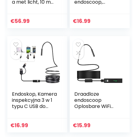
a met licht, 10 m
endoscoop,
mobiele telefoon
endoscoopcamer
endoscoop
a met 2 m
inspectiecamera
slang/kabel en led,
€
56.99
€
16.99
5,5 mm 1080p HD
megapixel
buiscamera…
inspectiecamera,
IP67…
Endoskop, Kamera
Draadloze
inspekcyjna 3 w 1
endoscoop
typu C USB do
Oplosbare WiFi
przemysłowych
Boroscoop 1200P
kamer HD,
HD Inspection
endoskopowych,
Camera met 8 led
€
16.99
€
15.99
wodoszczelna
IP68 Waterproof
Kamera
Snake Pipe