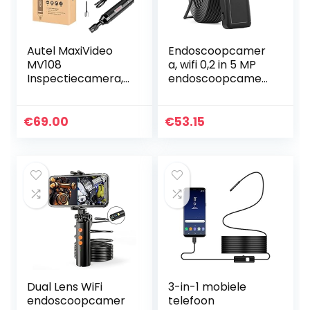
Autel MaxiVideo
Endoscoopcamer
MV108
a, wifi 0,2 in 5 MP
Inspectiecamera,
endoscoopcamer
Video Scope voor
a met 6 leds, IP67
Autel
waterdichte
MX808/MK808BT/
industriële
€
69.00
€
53.15
DS808K/MP808BT
slangencamera
/MK808TS
voor…
Pro/MP808TS Pro…
Dual Lens WiFi
3-in-1 mobiele
endoscoopcamer
telefoon