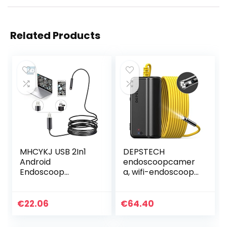
Related Products
MHCYKJ USB 2In1
DEPSTECH
Android
endoscoopcamer
Endoscoop
a, wifi-endoscoop,
Camera Zachte
upgrade 5.0
Kabel Waterdichte
megapixel, 1944P
Inspectie 5.5Mm
HD
€
22.06
€
64.40
Snake Camera
inspectiecamera
480P Micro Usb
met 2600 mAh