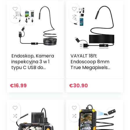
Endoscoop…
batterij…
Endoskop, Kamera
VAYALT 18ft
inspekcyjna 3 w 1
Endoscoop 8mm
typu C USB do
True Megapixels
przemysłowych
HD borescope
kamer HD,
Zoomable Neem
endoskopowych,
foto Video
€
16.99
€
30.90
wodoszczelna
Inspectie Camera
Kamera
met verlichting
inspekcyjna
USB…