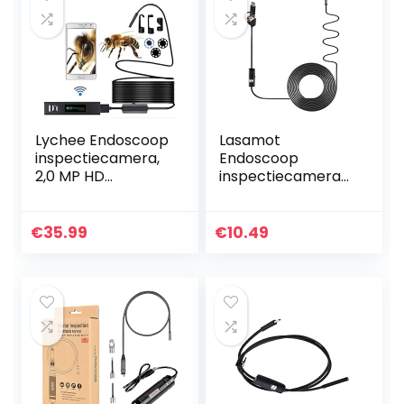
Lychee Endoscoop
Lasamot
inspectiecamera,
Endoscoop
2,0 MP HD
inspectiecamera
draadloze
voor industriële
inspectiecamera
endoscoop, 3-in-1
WiFi endoscoop,
endoscoop, 6 leds,
€
35.99
€
10.49
1200P USB
IP67, waterdicht,
Borescope
voor Android…
waterdicht…