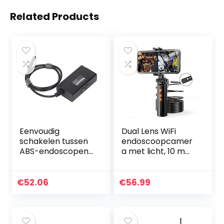
Related Products
Eenvoudig
Dual Lens WiFi
schakelen tussen
endoscoopcamer
ABS-endoscopen
a met licht, 10 m
met een diameter
mobiele telefoon
van 8 mm voor
endoscoop
wifi-
inspectiecamera
€
52.06
€
56.99
inspectiecamera’s
5,5 mm 1080p HD
en autoreparatie…
buiscamera…