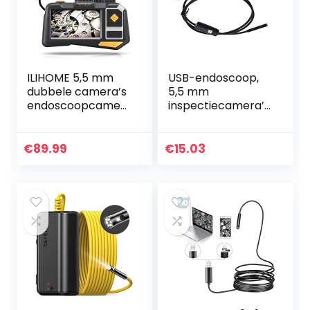
ILIHOME 5,5 mm
USB-endoscoop,
dubbele camera’s
5,5 mm
endoscoopcamer
inspectiecamera’s
a, 4,5 inch IPS
voor auto’s(2 m
scherm, dubbele
(6,6 ft))
camera, dual lens-
€
89.99
€
15.03
endoscoop, 6 + 1…