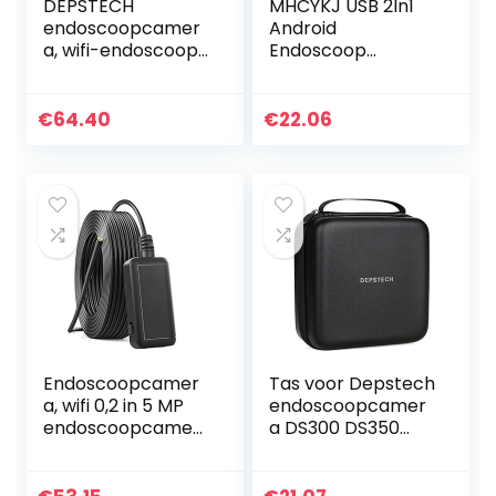
DEPSTECH
MHCYKJ USB 2In1
endoscoopcamer
Android
a, wifi-endoscoop,
Endoscoop
upgrade 5.0
Camera Zachte
megapixel, 1944P
Kabel Waterdichte
HD
Inspectie 5.5Mm
€
64.40
€
22.06
inspectiecamera
Snake Camera
met 2600 mAh
480P Micro Usb
batterij…
Endoscoop…
Endoscoopcamer
Tas voor Depstech
a, wifi 0,2 in 5 MP
endoscoopcamer
endoscoopcamer
a DS300 DS350
a met 6 leds, IP67
DS450, draagtas
waterdichte
voor wifi en USB-
industriële
inspectiecamera,