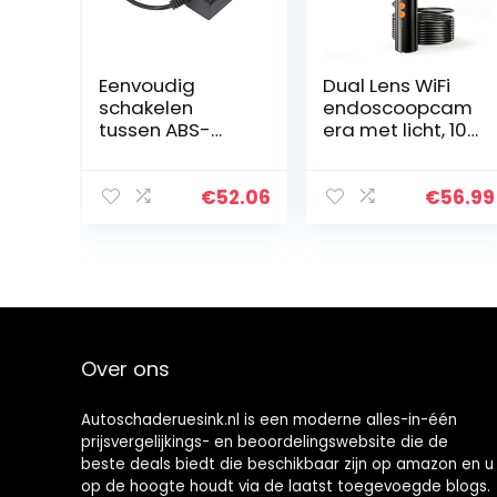
Eenvoudig
Dual Lens WiFi
schakelen
endoscoopcam
tussen ABS-
era met licht, 10
endoscopen
m mobiele
met een
telefoon
diameter van 8
endoscoop
€
52.06
€
56.99
mm voor wifi-
inspectiecamer
inspectiecamer
a 5,5 mm 1080p
a’s en
HD buiscamera…
autoreparatie…
Over ons
Autoschaderuesink.nl is een moderne alles-in-één
prijsvergelijkings- en beoordelingswebsite die de
beste deals biedt die beschikbaar zijn op amazon en u
op de hoogte houdt via de laatst toegevoegde blogs.