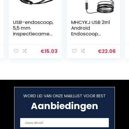
USB-endoscoop,
MHCYKJ USB 2In1
5,5 mm
Android
inspectiecamer
Endoscoop
a’s voor
Camera Zachte
auto’s(2 m (6,6
Kabel
ft))
Waterdichte
€
15.03
€
22.06
Inspectie 5.5Mm
Snake Camera
480P Micro Usb
Endoscoop…
WORD LID VAN ONZE MAILLIJST VOOR BEST
Aanbiedingen