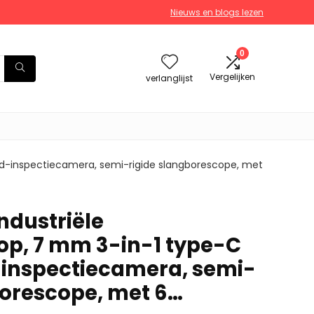
Nieuws en blogs lezen
0
Vergelijken
verlanglijst
id-inspectiecamera, semi-rigide slangborescope, met
ndustriële
p, 7 mm 3-in-1 type-C
inspectiecamera, semi-
borescope, met 6…