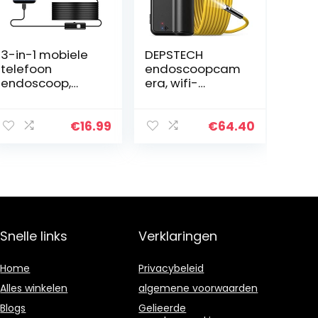
3-in-1 mobiele
DEPSTECH
telefoon
endoscoopcam
endoscoop,
era, wifi-
endoscoopcam
endoscoop,
era met 2 m
upgrade 5.0
slang/kabel en
megapixel,
€
16.99
€
64.40
led, megapixel
1944P HD
inspectiecamer
inspectiecamer
a, IP67…
a met 2600 mAh
batterij…
Snelle links
Verklaringen
Home
Privacybeleid
Alles winkelen
algemene voorwaarden
Blogs
Gelieerde