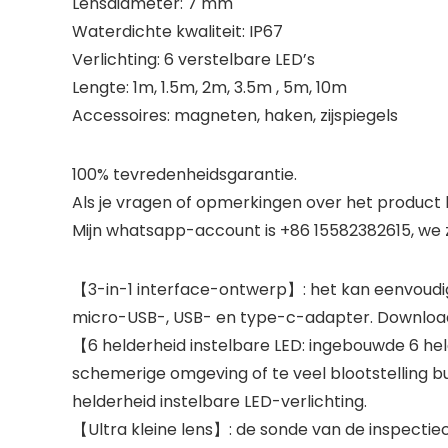
Lensdiameter: 7 mm
Waterdichte kwaliteit: IP67
Verlichting: 6 verstelbare LED’s
Lengte: 1m, 1.5m, 2m, 3.5m , 5m, 10m
Accessoires: magneten, haken, zijspiegels
100% tevredenheidsgarantie.
Als je vragen of opmerkingen over het product 
Mijn whatsapp-account is +86 15582382615, we 
【3-in-1 interface-ontwerp】: het kan eenvoud
micro-USB-, USB- en type-c-adapter. Download 
【6 helderheid instelbare LED: ingebouwde 6 hel
schemerige omgeving of te veel blootstelling 
helderheid instelbare LED-verlichting.
【Ultra kleine lens】: de sonde van de inspectieca