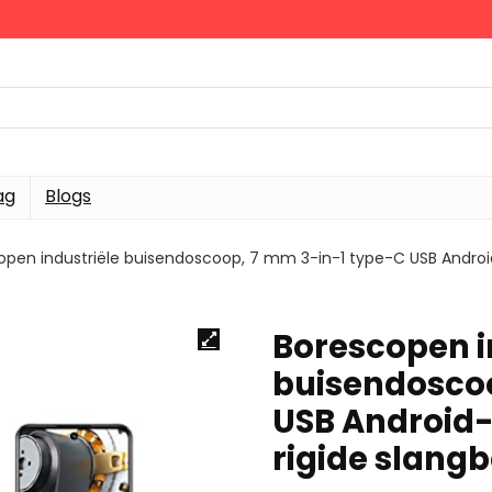
ag
Blogs
open industriële buisendoscoop, 7 mm 3-in-1 type-C USB Andro
Borescopen i
buisendoscoo
USB Android-
rigide slang