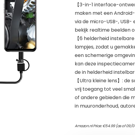
【3-in-1 interface-ontwer
maken met een Android
via de micro-USB-, USB- 
bekijk realtime beelden 
【6 helderheid instelbare
lampjes, zodat u gemakkel
een schemerige omgeving 
kan deze inspectiecamer
de in helderheid instelbar
【Ultra kleine lens】: de 
vrij toegang tot veel smal
of andere gebieden die me
in muuronderhoud, autorep
Amazon.nl Price:
€
54.99
(as of 09/0