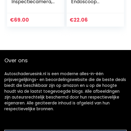
Inspectiecamera,
Endoscoop
Video Scope voor
Camera Zachte
Autel
Kabel Waterdichte
MX808/MK808BT/
Inspectie 5.5Mm
€
69.00
€
22.06
DS808K/MP808BT
Snake Camera
/MK808TS
480P Micro Usb
Pro/MP808TS Pro…
Endoscoop…
Over ons
Autoschaderuesink.nl is een moderne alles-in-één
prijsvergelijkings- en beoordelingswebsite die de beste deals
biedt die beschikbaar zijn op amazon en u op de hoogte
houdt via de laatst toegevoegde blogs. Alle afbeeldingen
zijn auteursrechtelijk beschermd door hun respectievelijke
eigenaren. Alle geciteerde inhoud is afgeleid van hun
respectievelijke bronnen.