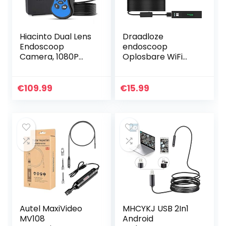
Hiacinto Dual Lens
Draadloze
Endoscoop
endoscoop
Camera, 1080P
Oplosbare WiFi
Borescope
Boroscoop 1200P
Inspectiecamera
HD Inspection
met 5mm Ultra
Camera met 8 led
€
109.99
€
15.99
Fine IP68
IP68 Waterproof
Waterdichte
Snake Pipe
Probe, Snake…
Camera met…
Autel MaxiVideo
MHCYKJ USB 2In1
MV108
Android