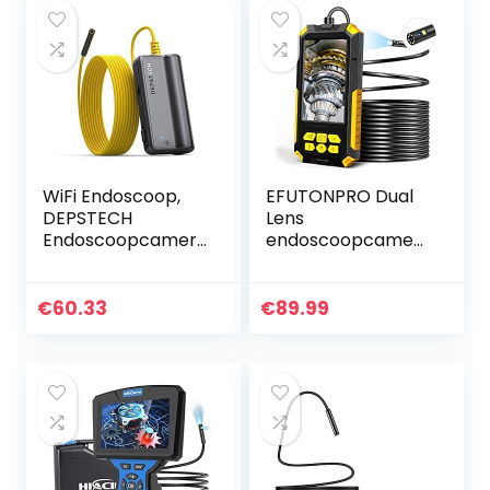
WiFi Endoscoop,
EFUTONPRO Dual
DEPSTECH
Lens
Endoscoopcamer
endoscoopcamer
a 5.0 Megapixel
a, 10 m endoscoop,
1944P HD
1080p HD
Inspectiecamera
inspectiecamera,
€
60.33
€
89.99
met 2600mAh
4,5 inch IPS-
Batterij Semi-
scherm, IP67
rigide Snake…
waterdichte…